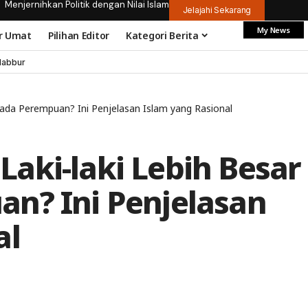
Menjernihkan Politik dengan Nilai Islam
Jelajahi Sekarang
My News
r Umat
Pilihan Editor
Kategori Berita
dabbur
pada Perempuan? Ini Penjelasan Islam yang Rasional
aki-laki Lebih Besar
n? Ini Penjelasan
al