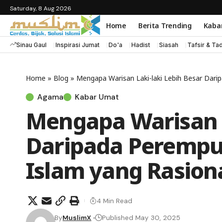
Saturday, 8 Aug 2026
Home
Berita Trending
Kaba
Sinau Gaul
Inspirasi Jumat
Do'a
Hadist
Siasah
Tafsir & Ta
Home
»
Blog
»
Mengapa Warisan Laki-laki Lebih Besar Dari
Agama
Kabar Umat
Mengapa Warisan L
Daripada Perempua
Islam yang Rasion
4 Min Read
By
MuslimX
Published May 30, 2025