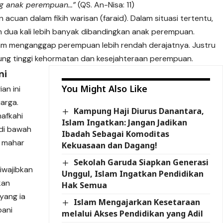
ng anak perempuan…”
(QS. An-Nisa: 11)
 acuan dalam fikih warisan (faraid). Dalam situasi tertentu,
n dua kali lebih banyak dibandingkan anak perempuan.
Islam menganggap perempuan lebih rendah derajatnya. Justru
ung tinggi kehormatan dan kesejahteraan perempuan.
ni
You Might Also Like
an ini
uarga.
Kampung Haji Diurus Danantara,
nafkahi
Islam Ingatkan: Jangan Jadikan
 di bawah
Ibadah Sebagai Komoditas
, mahar
Kekuasaan dan Dagang!
Sekolah Garuda Siapkan Generasi
iwajibkan
Unggul, Islam Ingatkan Pendidikan
kan
Hak Semua
yang ia
Islam Mengajarkan Kesetaraan
bani
melalui Akses Pendidikan yang Adil