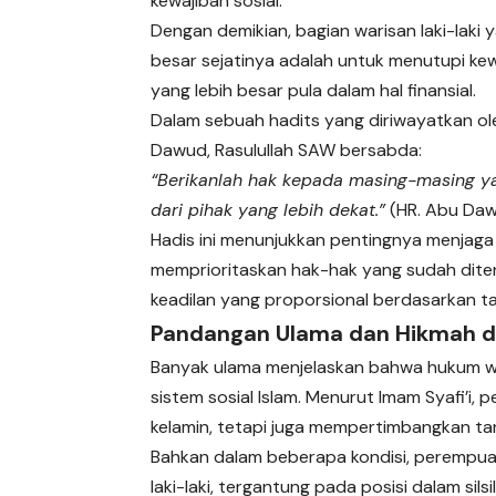
kewajiban sosial.
Dengan demikian, bagian warisan laki-laki y
besar sejatinya adalah untuk menutupi ke
yang lebih besar pula dalam hal finansial.
Dalam sebuah hadits yang diriwayatkan o
Dawud, Rasulullah SAW bersabda:
“Berikanlah hak kepada masing-masing yang
dari pihak yang lebih dekat.”
(HR. Abu Daw
Hadis ini menunjukkan pentingnya menjag
memprioritaskan hak-hak yang sudah dite
keadilan yang proporsional berdasarkan ta
Pandangan Ulama dan Hikmah di
Banyak ulama menjelaskan bahwa hukum war
sistem sosial Islam. Menurut Imam Syafi’i,
kelamin, tetapi juga mempertimbangkan tan
Bahkan dalam beberapa kondisi, perempua
laki-laki, tergantung pada posisi dalam sil