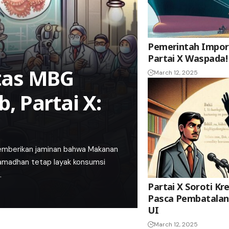
Pemerintah Impor 
Partai X Waspada!
tas MBG
March 12, 2025
, Partai X:
memberikan jaminan bahwa Makanan
amadhan tetap layak konsumsi
…
Partai X Soroti Kre
Pasca Pembatalan 
UI
March 12, 2025