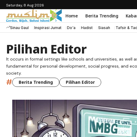
Saturday, 8 Aug 2026
Home
Berita Trending
Kaba
Sinau Gaul
Inspirasi Jumat
Do'a
Hadist
Siasah
Tafsir & Ta
Pilihan Editor
It occurs in formal settings like schools and universities, as we
fundamental for personal development, social progress, and eco
society.
#
Berita Trending
Pilihan Editor