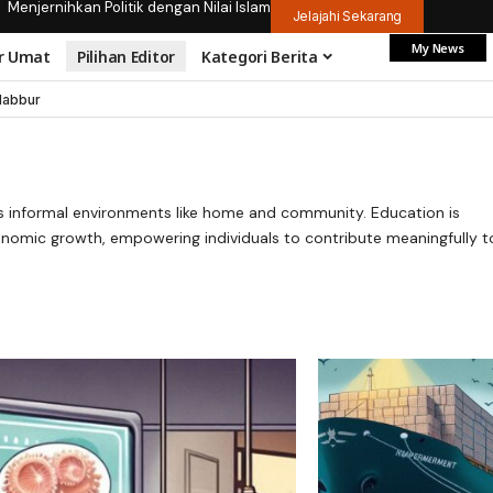
Menjernihkan Politik dengan Nilai Islam
Jelajahi Sekarang
My News
r Umat
Pilihan Editor
Kategori Berita
dabbur
ll as informal environments like home and community. Education is
nomic growth, empowering individuals to contribute meaningfully t