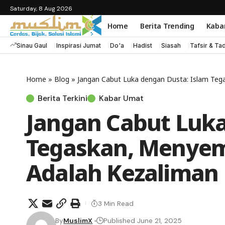
Saturday, 8 Aug 2026
Home
Berita Trending
Kaba
Sinau Gaul
Inspirasi Jumat
Do'a
Hadist
Siasah
Tafsir & Ta
Home
»
Blog
»
Jangan Cabut Luka dengan Dusta: Islam Teg
Berita Terkini
Kabar Umat
Jangan Cabut Luka
Tegaskan, Menye
Adalah Kezaliman
3 Min Read
By
MuslimX
Published June 21, 2025