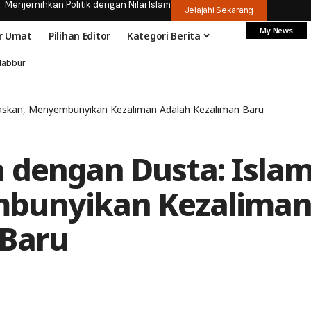
Menjernihkan Politik dengan Nilai Islam
Jelajahi Sekarang
My News
r Umat
Pilihan Editor
Kategori Berita
dabbur
askan, Menyembunyikan Kezaliman Adalah Kezaliman Baru
 dengan Dusta: Isla
mbunyikan Kezalima
 Baru