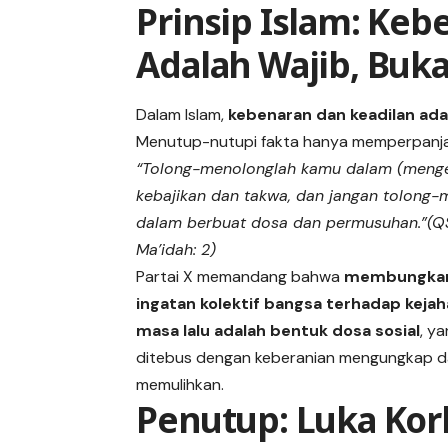
Prinsip Islam: Ke
Adalah Wajib, Buka
Dalam Islam,
kebenaran dan keadilan ad
Menutup-nutupi fakta hanya memperpanja
“Tolong-menolonglah kamu dalam (menge
kebajikan dan takwa, dan jangan tolong
dalam berbuat dosa dan permusuhan.”(QS
Ma’idah: 2)
Partai X memandang bahwa
membungk
ingatan kolektif bangsa terhadap keja
masa lalu adalah bentuk dosa sosial
, y
ditebus dengan keberanian mengungkap 
memulihkan.
Penutup: Luka Ko