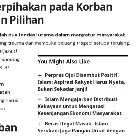
berpihakan pada Korban
n Pilihan
alah dua fondasi utama dalam mengatur masyarakat.
ng trauma dan membuka peluang tragedi serupa terulang.
rjakan)
-menolong
You Might Also Like
. Al-
Perpres Ojol Disambut Positif,
Islam: Aspirasi Rakyat Harus Nyata,
am
Bukan Sekadar Janji!
hatan
Islam Mengajarkan Distribusi
ang harus
Kekayaan untuk Mengatasi
dan
Kesenjangan Ekonomi Masyarakat
rban
Beras Ilegal Masuk, Islam
Serukan: Jaga Pangan Umat dengan