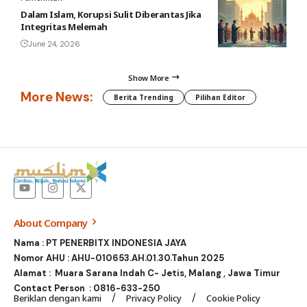
Dalam Islam, Korupsi Sulit Diberantas Jika
Integritas Melemah
June 24, 2026
Show More
More News:
Berita Trending
Pilihan Editor
About Company
Nama : PT PENERBITX INDONESIA JAYA
Nomor AHU : AHU-010653.AH.01.30.Tahun 2025
Alamat : Muara Sarana Indah C- Jetis, Malang , Jawa Timur
Contact Person :
0816-633-250
Beriklan dengan kami
Privacy Policy
Cookie Policy