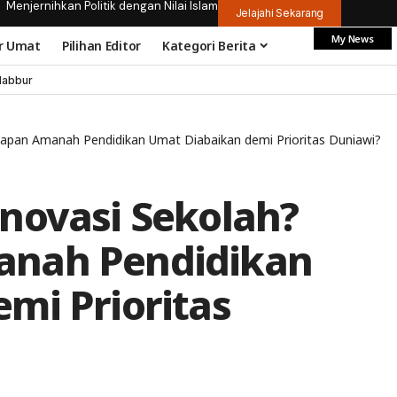
Menjernihkan Politik dengan Nilai Islam
Jelajahi Sekarang
My News
r Umat
Pilihan Editor
Kategori Berita
dabbur
apan Amanah Pendidikan Umat Diabaikan demi Prioritas Duniawi?
novasi Sekolah?
anah Pendidikan
mi Prioritas