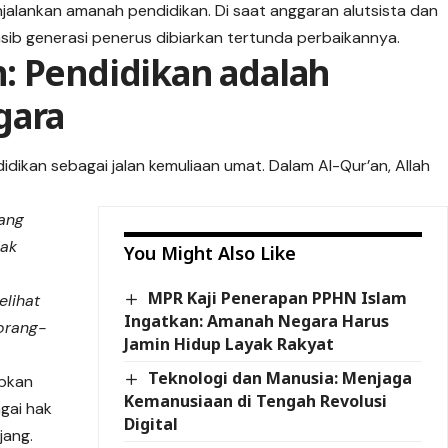
alankan amanah pendidikan. Di saat anggaran alutsista dan
sib generasi penerus dibiarkan tertunda perbaikannya.
: Pendidikan adalah
gara
dikan sebagai jalan kemuliaan umat. Dalam Al-Qur’an, Allah
ang
dak
You Might Also Like
MPR Kaji Penerapan PPHN Islam
elihat
Ingatkan: Amanah Negara Harus
orang-
Jamin Hidup Layak Rakyat
Teknologi dan Manusia: Menjaga
ibkan
Kemanusiaan di Tengah Revolusi
gai hak
Digital
jang.