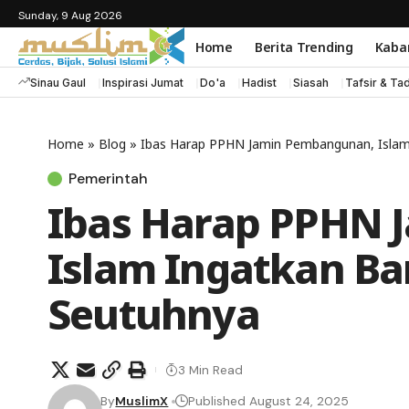
Sunday, 9 Aug 2026
Home
Berita Trending
Kaba
Sinau Gaul
Inspirasi Jumat
Do'a
Hadist
Siasah
Tafsir & Ta
Home
»
Blog
»
Ibas Harap PPHN Jamin Pembangunan, Isla
Pemerintah
Ibas Harap PPHN 
Islam Ingatkan B
Seutuhnya
3 Min Read
By
MuslimX
Published August 24, 2025