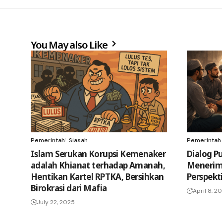
You May also Like
Pemerintah
Siasah
Pemerintah
Islam Serukan Korupsi Kemenaker
Dialog P
adalah Khianat terhadap Amanah,
Menerim
Hentikan Kartel RPTKA, Bersihkan
Perspekt
Birokrasi dari Mafia
April 8, 2
July 22, 2025