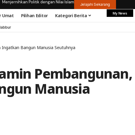
Menjernihkan Politik dengan Nilai Islam
Jelajahi Sekarang
My News
r Umat
Pilihan Editor
Kategori Berita
dabbur
m Ingatkan Bangun Manusia Seutuhnya
Jamin Pembangunan,
angun Manusia