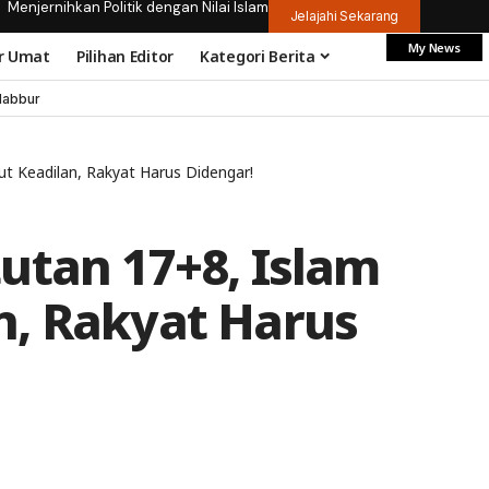
Menjernihkan Politik dengan Nilai Islam
Jelajahi Sekarang
My News
r Umat
Pilihan Editor
Kategori Berita
dabbur
t Keadilan, Rakyat Harus Didengar!
utan 17+8, Islam
n, Rakyat Harus