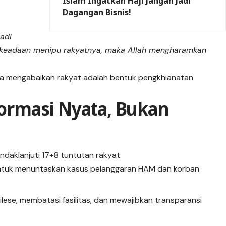
Islam Ingatkan Haji Jangan Jadi
Dagangan Bisnis!
jadi
am keadaan menipu rakyatnya, maka Allah mengharamkan
hwa mengabaikan rakyat adalah bentuk pengkhianatan
eformasi Nyata, Bukan
daklanjuti 17+8 tuntutan rakyat:
tuk menuntaskan kasus pelanggaran HAM dan korban
lese, membatasi fasilitas, dan mewajibkan transparansi