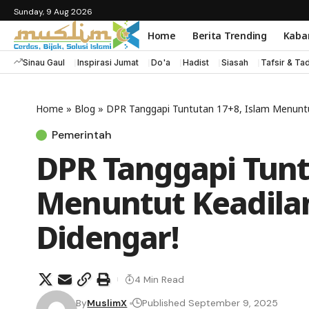
Sunday, 9 Aug 2026
Home
Berita Trending
Kaba
Sinau Gaul
Inspirasi Jumat
Do'a
Hadist
Siasah
Tafsir & Ta
Home
»
Blog
»
DPR Tanggapi Tuntutan 17+8, Islam Menuntu
Pemerintah
DPR Tanggapi Tunt
Menuntut Keadila
Didengar!
4 Min Read
By
MuslimX
Published September 9, 2025