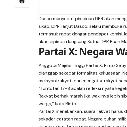
Dasco menyebut pimpinan DPR akan mengge
sikap. DPR, lanjut Dasco, selalu membuka r
termasuk rapat dengar pendapat komisi. I
akan dipimpin langsung Ketua DPR Puan Ma
Partai X: Negara W
Anggota Majelis Tinggi Partai X, Rinto Se
dianggap sekadar formalitas kekuasaan. Neg
melayani rakyat, dan mengatur rakyat seca
“Tuntutan 17+8 adalah refleksi nyata kege
Rakyat berhak marah jika wakilnya lebih s
warga,” kata Rinto.
Partai X menekankan, suara rakyat harus 
sekadar catatan rapat. Negara bukan milik
suara rakyat, bukan menara gading penuh p