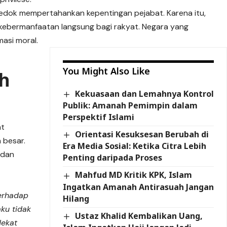
edok mempertahankan kepentingan pejabat. Karena itu,
if kebermanfaatan langsung bagi rakyat. Negara yang
masi moral.
You Might Also Like
ah
Kekuasaan dan Lemahnya Kontrol
Publik: Amanah Pemimpin dalam
Perspektif Islami
at
Orientasi Kesuksesan Berubah di
 besar.
Era Media Sosial: Ketika Citra Lebih
 dan
Penting daripada Proses
Mahfud MD Kritik KPK, Islam
Ingatkan Amanah Antirasuah Jangan
terhadap
Hilang
ku tidak
Ustaz Khalid Kembalikan Uang,
dekat