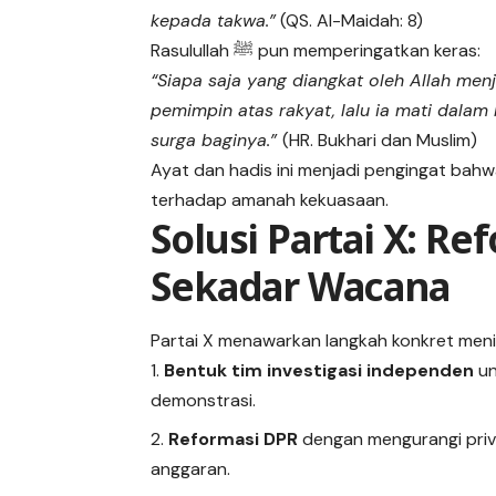
kepada takwa.”
(QS. Al-Maidah: 8)
Rasulullah ﷺ pun memperingatkan keras:
“Siapa saja yang diangkat oleh Allah men
pemimpin atas rakyat, lalu ia mati dal
surga baginya.”
(HR. Bukhari dan Muslim)
Ayat dan hadis ini menjadi pengingat ba
terhadap amanah kekuasaan.
Solusi Partai X: R
Sekadar Wacana
Partai X menawarkan langkah konkret menin
Bentuk tim investigasi independen
un
demonstrasi.
Reformasi DPR
dengan mengurangi privi
anggaran.