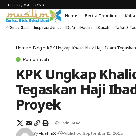
Thursday, 6 Aug 2026
Home
Berita Trending
Kaba
Sinau Gaul
Inspirasi Jumat
Do'a
Hadist
Siasah
Tafsir & Ta
Home
»
Blog
»
KPK Ungkap Khalid Naik Haji, Islam Tegaskan
Pemerintah
KPK Ungkap Khalid
Tegaskan Haji Iba
Proyek
3 Min Read
By
MuslimX
Published September 12, 2025