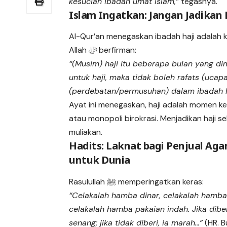
kesucian ibadah umat Islam,”
tegasnya.
Islam Ingatkan: Jangan Jadikan
Al-Qur’an menegaskan ibadah haji adalah k
Allah ﷻ berfirman:
“(Musim) haji itu beberapa bulan yang d
untuk haji, maka tidak boleh rafats (ucapa
(perdebatan/permusuhan) dalam ibadah h
Ayat ini menegaskan, haji adalah momen kesu
atau monopoli birokrasi. Menjadikan haji s
muliakan.
Hadits: Laknat bagi Penjual Ag
untuk Dunia
Rasulullah ﷺ memperingatkan keras:
“Celakalah hamba dinar, celakalah hamba
celakalah hamba pakaian indah. Jika diberi
senang; jika tidak diberi, ia marah…”
(HR. B