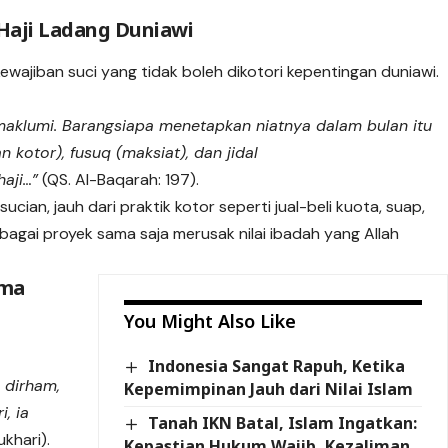
 Haji Ladang Duniawi
ewajiban suci yang tidak boleh dikotori kepentingan duniawi.
imaklumi. Barangsiapa menetapkan niatnya dalam bulan itu
n kotor), fusuq (maksiat), dan jidal
aji…”
(QS. Al-Baqarah: 197).
cian, jauh dari praktik kotor seperti jual-beli kuota, suap,
ebagai proyek sama saja merusak nilai ibadah yang Allah
ama
You Might Also Like
Indonesia Sangat Rapuh, Ketika
 dirham,
Kepemimpinan Jauh dari Nilai Islam
, ia
Tanah IKN Batal, Islam Ingatkan:
ukhari).
Kepastian Hukum Wajib, Kezaliman