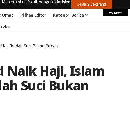
Menjernihkan Politik dengan Nilai Islam
Jelajahi Sekarang
My News
r Umat
Pilihan Editor
Kategori Berita
dabbur
 Haji Ibadah Suci Bukan Proyek
 Naik Haji, Islam
dah Suci Bukan