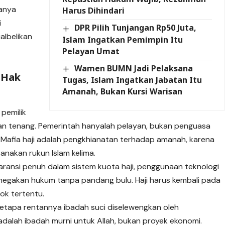
yanya
Harus Dihindari
i
DPR Pilih Tunjangan Rp50 Juta,
albelikan
Islam Ingatkan Pemimpin Itu
Pelayan Umat
Wamen BUMN Jadi Pelaksana
i Hak
Tugas, Islam Ingatkan Jabatan Itu
Amanah, Bukan Kursi Warisan
pemilik
an tenang. Pemerintah hanyalah pelayan, bukan penguasa
Mafia haji adalah pengkhianatan terhadap amanah, karena
akan rukun Islam kelima.
aransi penuh dalam sistem kuota haji, penggunaan teknologi
enegakan hukum tanpa pandang bulu. Haji harus kembali pada
ok tertentu.
etapa rentannya ibadah suci diselewengkan oleh
 adalah ibadah murni untuk Allah, bukan proyek ekonomi.