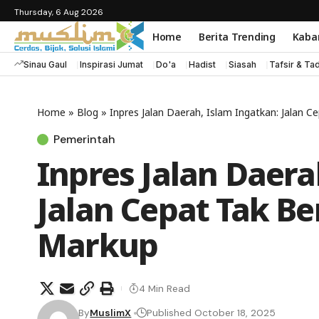
Thursday, 6 Aug 2026
Home
Berita Trending
Kaba
Sinau Gaul
Inspirasi Jumat
Do'a
Hadist
Siasah
Tafsir & Ta
Home
»
Blog
»
Inpres Jalan Daerah, Islam Ingatkan: Jalan C
Pemerintah
Inpres Jalan Daera
Jalan Cepat Tak Be
Markup
4 Min Read
By
MuslimX
Published October 18, 2025