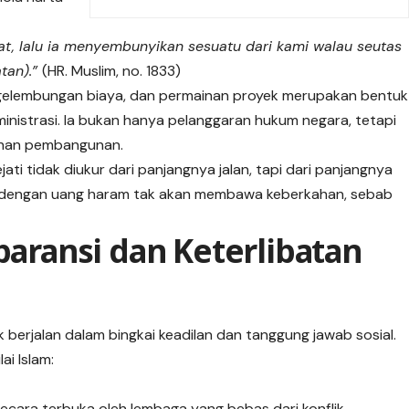
at, lalu ia menyembunyikan sesuatu dari kami walau seutas
atan).”
(HR. Muslim, no. 1833)
ggelembungan biaya, dan permainan proyek merupakan bentuk
inistrasi. Ia bukan hanya pelanggaran hukum negara, tetapi
ahan pembangunan.
 tidak diukur dari panjangnya jalan, tapi dari panjangnya
n dengan uang haram tak akan membawa keberkahan, sebab
sparansi dan Keterlibatan
k berjalan dalam bingkai keadilan dan tanggung jawab sosial.
ai Islam:
secara terbuka oleh lembaga yang bebas dari konflik