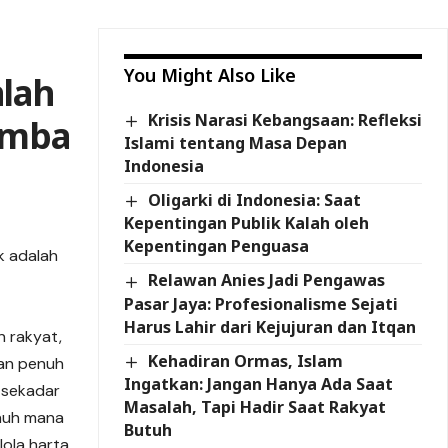
You Might Also Like
lah
Krisis Narasi Kebangsaan: Refleksi
omba
Islami tentang Masa Depan
Indonesia
Oligarki di Indonesia: Saat
Kepentingan Publik Kalah oleh
Kepentingan Penguasa
k adalah
Relawan Anies Jadi Pengawas
Pasar Jaya: Profesionalisme Sejati
Harus Lahir dari Kejujuran dan Itqan
n rakyat,
Kehadiran Ormas, Islam
gan penuh
Ingatkan: Jangan Hanya Ada Saat
n sekadar
Masalah, Tapi Hadir Saat Rakyat
jauh mana
Butuh
ola harta