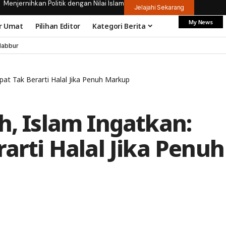
Menjernihkan Politik dengan Nilai Islam
Jelajahi Sekarang
My News
r Umat
Pilihan Editor
Kategori Berita
dabbur
epat Tak Berarti Halal Jika Penuh Markup
h, Islam Ingatkan:
rarti Halal Jika Penuh