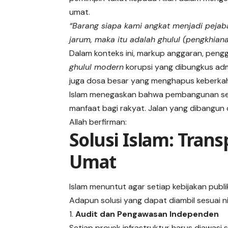
umat.
“Barang siapa kami angkat menjadi pejab
jarum, maka itu adalah ghulul (pengkhian
Dalam konteks ini, markup anggaran, pen
ghulul modern
korupsi yang dibungkus adm
juga dosa besar yang menghapus keberk
Islam menegaskan bahwa pembangunan sejati
manfaat bagi rakyat. Jalan yang dibangu
Allah berfirman:
Solusi Islam: Tran
Umat
Islam menuntut agar setiap kebijakan publi
Adapun solusi yang dapat diambil sesuai nil
Audit dan Pengawasan Independen
Setiap proyek infrastruktur harus diawasi 