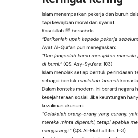
Islam menempatkan pekerja dan buruh dala
tapi kewajiban moral dan syariat.
Rasulullah ﷺ bersabda:
“Berikanlah upah kepada pekerja sebelum
Ayat Al-Qur’an pun menegaskan:
“Dan janganlah kamu merugikan manusia
di bumi.”
(QS. Asy-Syu’ara: 183)
Islam menolak setiap bentuk penindasan t
sebagai bentuk
maslahah ‘ammah
kemasla
Dalam konteks modern, ini berarti negar
kesejahteraan sosial. Jika keuntungan han
kezaliman ekonomi.
“Celakalah orang-orang yang curang, yai
mereka minta dipenuhi, tetapi apabila m
mengurangi.”
(QS. Al-Muthaffifin: 1–3)