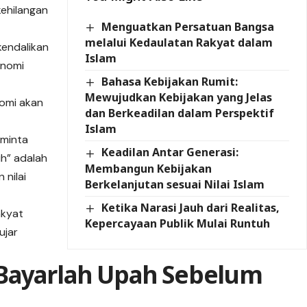
kehilangan
Menguatkan Persatuan Bangsa
melalui Kedaulatan Rakyat dalam
kendalikan
Islam
onomi
Bahasa Kebijakan Rumit:
Mewujudkan Kebijakan yang Jelas
nomi akan
dan Berkeadilan dalam Perspektif
Islam
eminta
Keadilan Antar Generasi:
uh” adalah
Membangun Kebijakan
 nilai
Berkelanjutan sesuai Nilai Islam
Ketika Narasi Jauh dari Realitas,
rakyat
Kepercayaan Publik Mulai Runtuh
ujar
Bayarlah Upah Sebelum