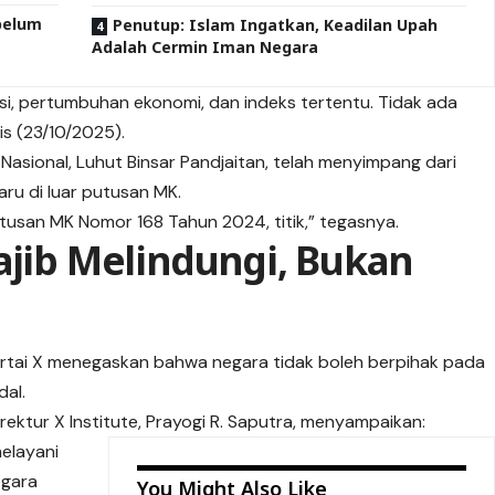
belum
Penutup: Islam Ingatkan, Keadilan Upah
Adalah Cermin Iman Negara
si, pertumbuhan ekonomi, dan indeks tertentu. Tidak ada
mis (23/10/2025).
asional, Luhut Binsar Pandjaitan, telah menyimpang dari
ru di luar putusan MK.
utusan MK Nomor 168 Tahun 2024, titik,” tegasnya.
ajib Melindungi, Bukan
rtai X menegaskan bahwa negara tidak boleh berpihak pada
dal.
irektur X Institute, Prayogi R. Saputra, menyampaikan:
melayani
egara
You Might Also Like