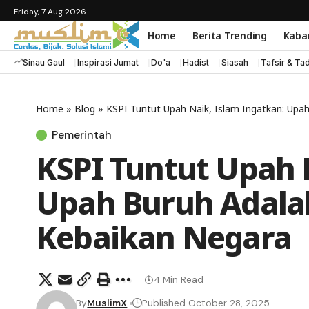
Friday, 7 Aug 2026
Home
Berita Trending
Kaba
Sinau Gaul
Inspirasi Jumat
Do'a
Hadist
Siasah
Tafsir & Ta
Home
»
Blog
»
KSPI Tuntut Upah Naik, Islam Ingatkan: Upa
Pemerintah
KSPI Tuntut Upah 
Upah Buruh Adala
Kebaikan Negara
4 Min Read
By
MuslimX
Published October 28, 2025