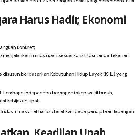
upah adalah bentuk kecurangan sosial yang mencederai nilai
egara Harus Hadir, Ekonomi
 langkah konkret:
b menjalankan rumus upah sesuai konstitusi tanpa tekanan
s disusun berdasarkan Kebutuhan Hidup Layak (KHL) yang
.
Lembaga independen beranggotakan wakil buruh,
si kebijakan upah.
.
Industri nasional harus diarahkan pada penciptaan lapangan
gatkan, Keadilan Upah