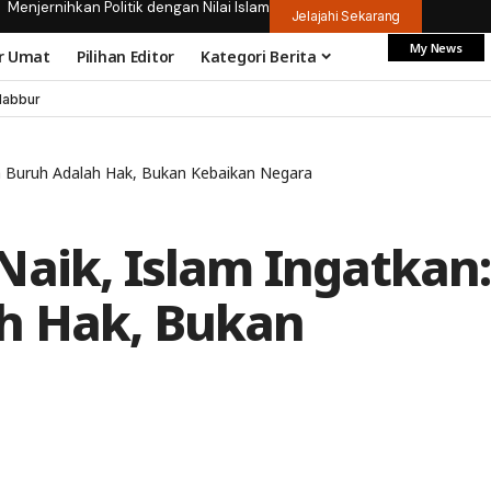
Menjernihkan Politik dengan Nilai Islam
Jelajahi Sekarang
My News
r Umat
Pilihan Editor
Kategori Berita
dabbur
h Buruh Adalah Hak, Bukan Kebaikan Negara
Naik, Islam Ingatkan:
h Hak, Bukan