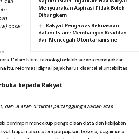
Kapolri Islam Ingatkan: Hak Rakyat
l, dan
Menyuarakan Aspirasi Tidak Boleh
itu
Dibungkam
kan
Rakyat Pengawas Kekuasaan
ra) dosa.”
dalam Islam: Membangun Keadilan
dan Mencegah Otoritarianisme
am
ara. Dalam Islam, teknologi adalah sarana menegakkan
 itu, reformasi digital pajak harus disertai akuntabilitas
erbuka kepada Rakyat
, dan ia akan dimintai pertanggungjawaban atas
ab pemimpin mencakup pengelolaan data dan kebijakan
rakyat bagaimana sistem perpajakan bekerja, bagaimana