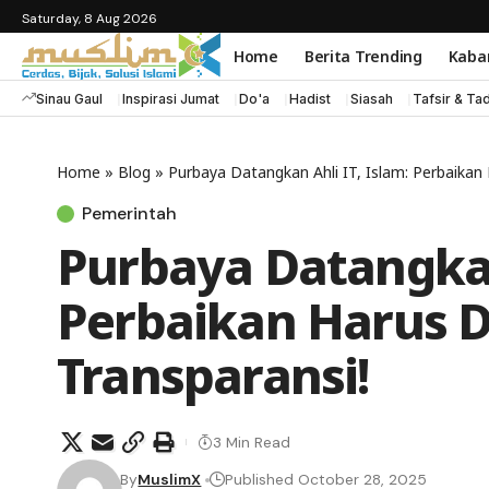
Saturday, 8 Aug 2026
Home
Berita Trending
Kaba
Sinau Gaul
Inspirasi Jumat
Do'a
Hadist
Siasah
Tafsir & Ta
Home
»
Blog
»
Purbaya Datangkan Ahli IT, Islam: Perbaikan 
Pemerintah
Purbaya Datangkan 
Perbaikan Harus D
Transparansi!
3 Min Read
By
MuslimX
Published October 28, 2025