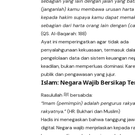
sebagian yang lain dengan jalan yang bati
(janganlah) kamu membawa urusan harta 
kepada hakim supaya kamu dapat mema
sebagian dari harta orang lain dengan (ca
(QS. Al-Baqarah: 188)
Ayat ini memperingatkan agar tidak ada
penyalahgunaan kekuasaan, termasuk dal
pengelolaan data dan sistem keuangan neg
keadilan, bukan memperluas dominasi. Karena
publik dan pengawasan yang jujur.
Islam: Negara Wajib Bersikap T
Rasulullah ﷺ bersabda:
“Imam (pemimpin) adalah pengurus rakyat
rakyatnya.”
(HR. Bukhari dan Muslim)
Hadis ini menegaskan bahwa tanggung jaw
digital. Negara wajib menjelaskan kepada 