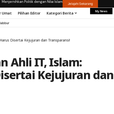
Menjernihkan Politik dengan Nilai Islam
Jelajahi Sekarang
My News
r Umat
Pilihan Editor
Kategori Berita
dabbur
Harus Disertai Kejujuran dan Transparansi!
Ahli IT, Islam:
isertai Kejujuran dan