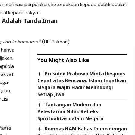
reformasi perpajakan, keterbukaan kepada publik adalah
ral kepada rakyat.
i Adalah Tanda Iman
gulah kehancuran.”
(HR. Bukhari)
k hanya
ijakan,
You Might Also Like
ngelola
Presiden Prabowo Minta Respons
rakyat,
Cepat atas Bencana: Islam Ingatkan
 agar
Negara Wajib Hadir Melindungi
gaan.
Setiap Jiwa
rus
Tantangan Modern dan
Pelestarian Nilai: Refleksi
Spiritualitas dalam Negara
harta
Komnas HAM Bahas Demo dengan