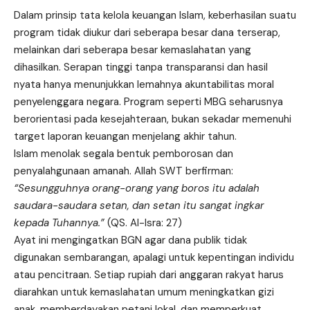
Dalam prinsip tata kelola keuangan Islam, keberhasilan suatu
program tidak diukur dari seberapa besar dana terserap,
melainkan dari seberapa besar kemaslahatan yang
dihasilkan. Serapan tinggi tanpa transparansi dan hasil
nyata hanya menunjukkan lemahnya akuntabilitas moral
penyelenggara negara. Program seperti MBG seharusnya
berorientasi pada kesejahteraan, bukan sekadar memenuhi
target laporan keuangan menjelang akhir tahun.
Islam menolak segala bentuk pemborosan dan
penyalahgunaan amanah. Allah SWT berfirman:
“Sesungguhnya orang-orang yang boros itu adalah
saudara-saudara setan, dan setan itu sangat ingkar
kepada Tuhannya.”
(QS. Al-Isra: 27)
Ayat ini mengingatkan BGN agar dana publik tidak
digunakan sembarangan, apalagi untuk kepentingan individu
atau pencitraan. Setiap rupiah dari anggaran rakyat harus
diarahkan untuk kemaslahatan umum meningkatkan gizi
anak, memberdayakan petani lokal, dan memperkuat