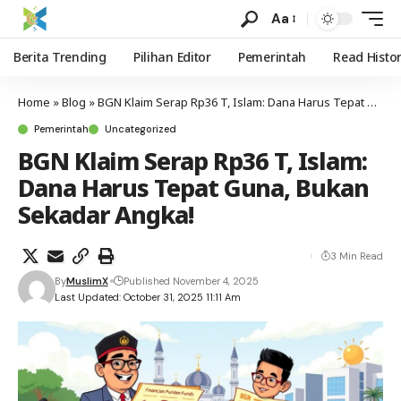
Aa
Berita Trending
Pilihan Editor
Pemerintah
Read Histo
Home
»
Blog
»
BGN Klaim Serap Rp36 T, Islam: Dana Harus Tepat Guna, Bukan Sekadar Angka!
Pemerintah
Uncategorized
BGN Klaim Serap Rp36 T, Islam:
Dana Harus Tepat Guna, Bukan
Sekadar Angka!
3 Min Read
By
MuslimX
Published November 4, 2025
Last Updated: October 31, 2025 11:11 Am