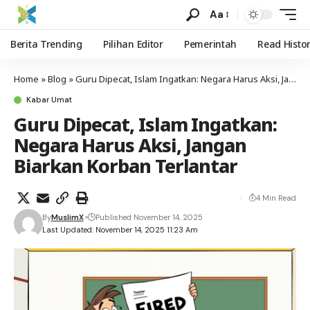
Aa
Berita Trending
Pilihan Editor
Pemerintah
Read Histo
Home
»
Blog
»
Guru Dipecat, Islam Ingatkan: Negara Harus Aksi, Jangan Biarkan Korban Terlantar
Kabar Umat
Guru Dipecat, Islam Ingatkan:
Negara Harus Aksi, Jangan
Biarkan Korban Terlantar
4 Min Read
By
MuslimX
Published November 14, 2025
Last Updated: November 14, 2025 11:23 Am