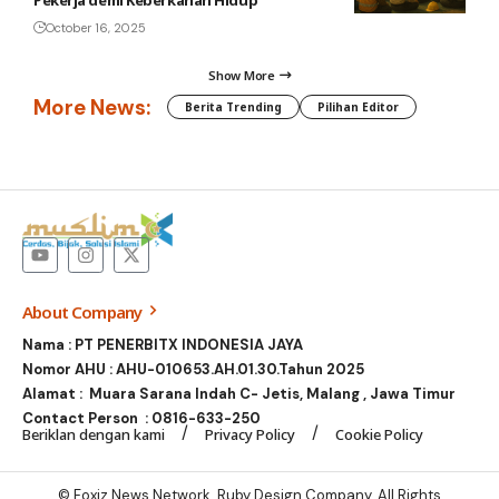
Pekerja demi Keberkahan Hidup
October 16, 2025
Show More
More News:
Berita Trending
Pilihan Editor
About Company
Nama : PT PENERBITX INDONESIA JAYA
Nomor AHU : AHU-010653.AH.01.30.Tahun 2025
Alamat : Muara Sarana Indah C- Jetis, Malang , Jawa Timur
Contact Person :
0816-633-250
Beriklan dengan kami
Privacy Policy
Cookie Policy
© Foxiz News Network. Ruby Design Company. All Rights