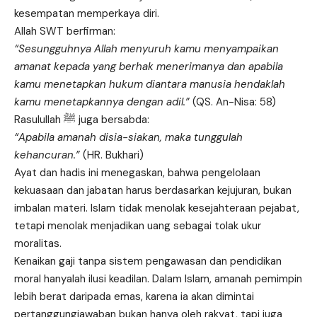
kesempatan memperkaya diri.
Allah SWT berfirman:
“Sesungguhnya Allah menyuruh kamu menyampaikan
amanat kepada yang berhak menerimanya dan apabila
kamu menetapkan hukum diantara manusia hendaklah
kamu menetapkannya dengan adil.”
(QS. An-Nisa: 58)
Rasulullah ﷺ juga bersabda:
“Apabila amanah disia-siakan, maka tunggulah
kehancuran.”
(HR. Bukhari)
Ayat dan hadis ini menegaskan, bahwa pengelolaan
kekuasaan dan jabatan harus berdasarkan kejujuran, bukan
imbalan materi. Islam tidak menolak kesejahteraan pejabat,
tetapi menolak menjadikan uang sebagai tolak ukur
moralitas.
Kenaikan gaji tanpa sistem pengawasan dan pendidikan
moral hanyalah ilusi keadilan. Dalam Islam, amanah pemimpin
lebih berat daripada emas, karena ia akan dimintai
pertanggungjawaban bukan hanya oleh rakyat, tapi juga