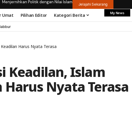
Menjernihkan Politik dengan Nilai Islam
Jelajahi Sekarang
My News
r Umat
Pilihan Editor
Kategori Berita
dabbur
: Keadilan Harus Nyata Terasa
i Keadilan, Islam
n Harus Nyata Terasa