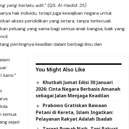
 yang berlaku adil.” (QS. Al-Hadid: 25)
hanya hak individu, tetapi juga kewajiban negara untuk
an akses pendidikan yang setara, tanpa terkecuali.
ikan peluang yang sama bagi semua anak bangsa, baik yang
ncil.
tang pentingnya keadilan dalam berbagi ilmu dan
dalam
uai
You Might Also Like
i kami.”
Khutbah Jumat Edisi 30 Januari
2026: Cinta Negara Berbasis Amanah
m
sebagai Jalan Menjaga Keadilan
arus
Prabowo Gratiskan Bawaan
lola
Petani di Kereta, Islam Ingatkan:
eh semua
Pelayanan Rakyat Adalah Ibadah
ang sejati
Target Rumah Naik, Tapi Rakyat