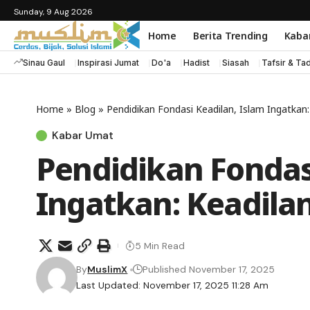
Sunday, 9 Aug 2026
Home
Berita Trending
Kaba
Sinau Gaul
Inspirasi Jumat
Do'a
Hadist
Siasah
Tafsir & Ta
Home
»
Blog
»
Pendidikan Fondasi Keadilan, Islam Ingatkan
Kabar Umat
Pendidikan Fondas
Ingatkan: Keadila
5 Min Read
By
MuslimX
Published November 17, 2025
Last Updated: November 17, 2025 11:28 Am