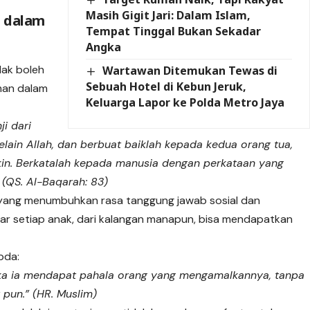
Masih Gigit Jari: Dalam Islam,
l dalam
Tempat Tinggal Bukan Sekadar
Angka
dak boleh
Wartawan Ditemukan Tewas di
Sebuah Hotel di Kebun Jeruk,
rman dalam
Keluarga Lapor ke Polda Metro Jaya
ji dari
lain Allah, dan berbuat baiklah kepada kedua orang tua,
kin. Berkatalah kepada manusia dengan perkataan yang
” (QS. Al-Baqarah: 83)
 yang menumbuhkan rasa tanggung jawab sosial dan
ar setiap anak, dari kalangan manapun, bisa mendapatkan
bda:
ka ia mendapat pahala orang yang mengamalkannya, tanpa
 pun.” (HR. Muslim)