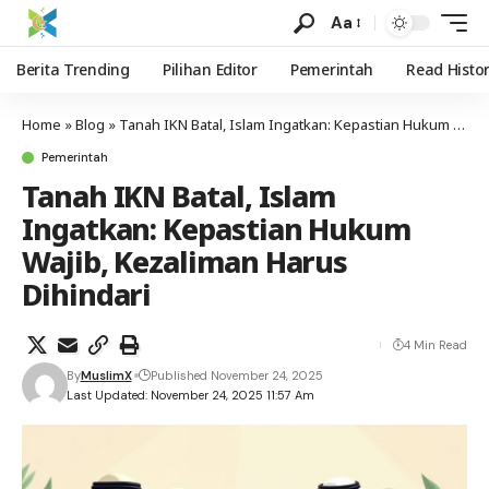
Aa
Berita Trending
Pilihan Editor
Pemerintah
Read Histo
Home
»
Blog
»
Tanah IKN Batal, Islam Ingatkan: Kepastian Hukum Wajib, Kezaliman Harus Dihindari
Pemerintah
Tanah IKN Batal, Islam
Ingatkan: Kepastian Hukum
Wajib, Kezaliman Harus
Dihindari
4 Min Read
By
MuslimX
Published November 24, 2025
Last Updated: November 24, 2025 11:57 Am