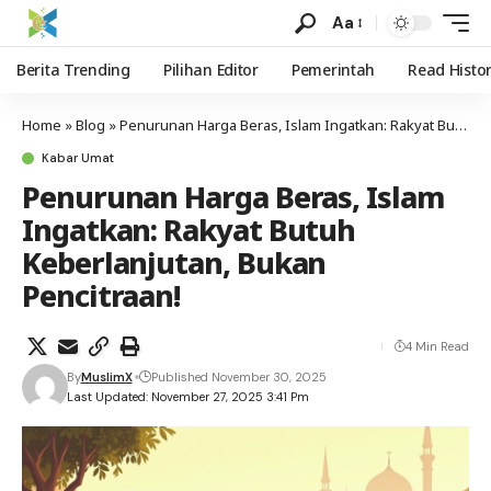
Aa
Berita Trending
Pilihan Editor
Pemerintah
Read Histo
Home
»
Blog
»
Penurunan Harga Beras, Islam Ingatkan: Rakyat Butuh Keberlanjutan, Bukan Pencitraan!
Kabar Umat
Penurunan Harga Beras, Islam
Ingatkan: Rakyat Butuh
Keberlanjutan, Bukan
Pencitraan!
4 Min Read
By
MuslimX
Published November 30, 2025
Last Updated: November 27, 2025 3:41 Pm