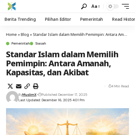
Aa
Berita Trending
Pilihan Editor
Pemerintah
Read Histo
Home
»
Blog
»
Standar Islam dalam Memilih Pemimpin: Antara Amanah, Kapasitas, dan Akibat
Pemerintah
Siasah
Standar Islam dalam Memilih
Pemimpin: Antara Amanah,
Kapasitas, dan Akibat
4 Min Read
By
MuslimX
Published December 17, 2025
Last Updated: December 16, 2025 4:01 Pm