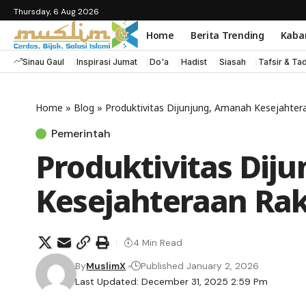
Thursday, 6 Aug 2026
Home
Berita Trending
Kaba
Sinau Gaul
Inspirasi Jumat
Do'a
Hadist
Siasah
Tafsir & Ta
Home
»
Blog
»
Produktivitas Dijunjung, Amanah Kesejahter
Pemerintah
Produktivitas Dij
Kesejahteraan Rak
4 Min Read
By
MuslimX
Published January 2, 2026
Last Updated: December 31, 2025 2:59 Pm