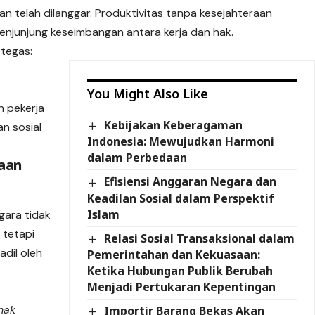
lan telah dilanggar. Produktivitas tanpa kesejahteraan
enjunjung keseimbangan antara kerja dan hak.
tegas:
You Might Also Like
n pekerja
Kebijakan Keberagaman
n sosial
Indonesia: Mewujudkan Harmoni
dalam Perbedaan
aan
Efisiensi Anggaran Negara dan
Keadilan Sosial dalam Perspektif
Islam
gara tidak
 tetapi
Relasi Sosial Transaksional dalam
dil oleh
Pemerintahan dan Kekuasaan:
Ketika Hubungan Publik Berubah
Menjadi Pertukaran Kepentingan
hak
Importir Barang Bekas Akan