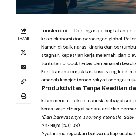
muslimx.id
— Dorongan peningkatan produ
krisis ekonomi dan persaingan global. Pekerj
SHARE
Namun di balik narasi kinerja dan pertumbu
stagnan, kepastian kerja melemah, dan bia
tuntutan
produktivitas dan amanah keadila
Kondisi ini menunjukkan krisis yang lebih m
amanah kesejahteraan rakyat sebagai tu
Produktivitas Tanpa Keadilan d
Islam menempatkan manusia sebagai subje
keras wajib dihargai secara adil dan berma
“Dan bahwasanya seorang manusia tidak 
An-Najm [53]: 39)
Ayat ini menegaskan bahwa setiap usaha ha