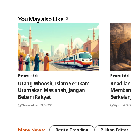
You May also Like
Pemerintah
Pemerintah
Utang Whoosh, Islam Serukan:
Keadilan
Utamakan Maslahah, Jangan
Membang
Bebani Rakyat
Berkelanj
November 21, 2025
April 9, 2
More News:
Berita Trending
Pilihan Editor