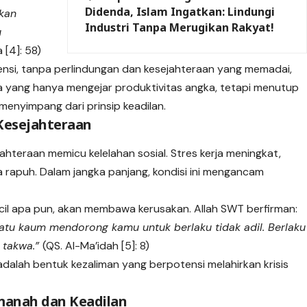
Didenda, Islam Ingatkan: Lindungi
kan
Industri Tanpa Merugikan Rakyat!
u
 [4]: 58)
iensi, tanpa perlindungan dan kesejahteraan yang memadai,
 yang hanya mengejar produktivitas angka, tetapi menutup
menyimpang dari prinsip keadilan.
Kesejahteraan
ahteraan memicu kelelahan sosial. Stres kerja meningkat,
 rapuh. Dalam jangka panjang, kondisi ini mengancam
cil apa pun, akan membawa kerusakan. Allah SWT berfirman:
tu kaum mendorong kamu untuk berlaku tidak adil. Berlaku
a takwa.”
(QS. Al-Ma’idah [5]: 8)
adalah bentuk kezaliman yang berpotensi melahirkan krisis
Amanah dan Keadilan