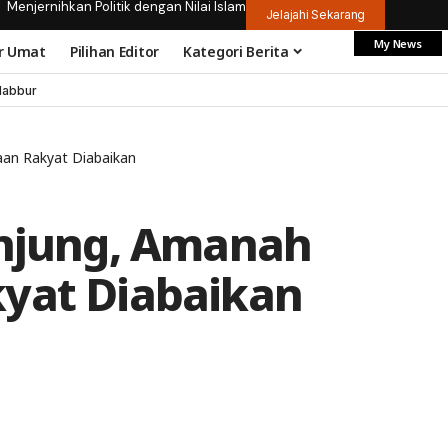
Menjernihkan Politik dengan Nilai Islam
Jelajahi Sekarang
My News
r Umat
Pilihan Editor
Kategori Berita
dabbur
aan Rakyat Diabaikan
unjung, Amanah
yat Diabaikan