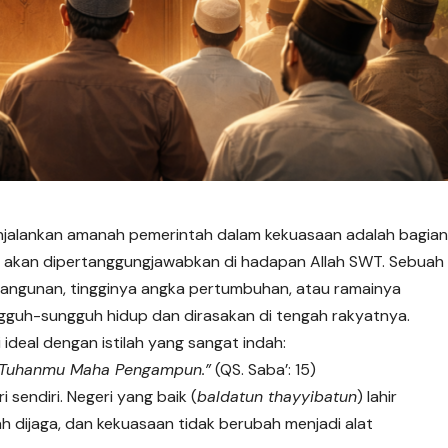
njalankan
amanah
pemerintah dalam kekuasaan adalah bagia
k akan dipertanggungjawabkan di hadapan Allah SWT. Sebuah
 bangunan, tingginya angka pertumbuhan, atau ramainya
ngguh-sungguh hidup dan dirasakan di tengah rakyatnya.
ideal dengan istilah yang sangat indah:
n Tuhanmu Maha Pengampun.”
(QS. Saba’: 15)
i sendiri. Negeri yang baik (
baldatun thayyibatun
) lahir
h dijaga, dan kekuasaan tidak berubah menjadi alat