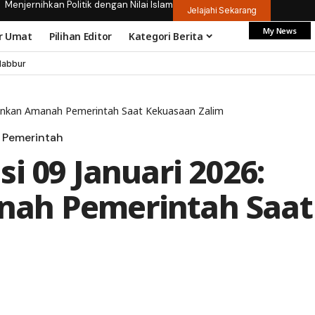
Menjernihkan Politik dengan Nilai Islam
Jelajahi Sekarang
My News
r Umat
Pilihan Editor
Kategori Berita
dabbur
alankan Amanah Pemerintah Saat Kekuasaan Zalim
Pemerintah
i 09 Januari 2026:
ah Pemerintah Saat