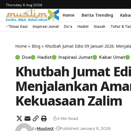
Thursday, 6 Aug 2026
Home
Berita Trending
Kaba
Sinau Gaul
Inspirasi Jumat
Do'a
Hadist
Siasah
Tafsir & Ta
Home
»
Blog
»
Khutbah Jumat Edisi 09 Januari 2026: Menj
Doa
Hadist
Inspirasi Jumat
Kabar Umat
Khutbah Jumat Edis
Menjalankan Aman
Kekuasaan Zalim
4 Min Read
By
MuslimX
Published January 8, 2026