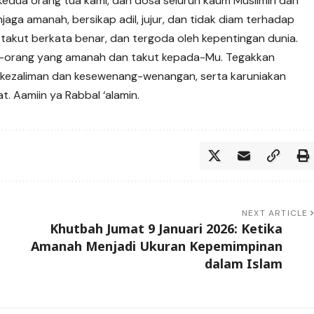
 kedua orang tua kami, dan dosa seluruh kaum Muslimin dan
aga amanah, bersikap adil, jujur, dan tidak diam terhadap
ai, takut berkata benar, dan tergoda oleh kepentingan dunia.
ang-orang yang amanah dan takut kepada-Mu. Tegakkan
dari kezaliman dan kesewenang-wenangan, serta karuniakan
t. Aamiin ya Rabbal ‘alamin.
NEXT ARTICLE
Khutbah Jumat 9 Januari 2026: Ketika
Amanah Menjadi Ukuran Kepemimpinan
dalam Islam