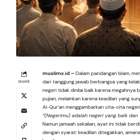
muslimx.id
–
Dalam pandangan Islam, me
dari tanggung jawab berbangsa yang kela
SHARE
negeri tidak dinilai baik karena megahnya
pujian, melainkan karena keadilan yang su
Al-Qur’an menggambarkan cita-cita negeri 
“(Negerimu) adalah negeri yang baik da
Namun jamaah sekalian, ayat ini tidak berdir
dengan syarat: keadilan ditegakkan, amana