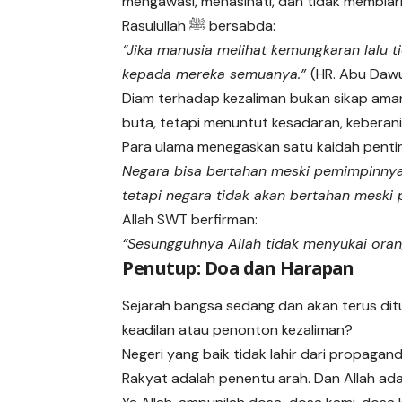
mengawasi, menasihati, dan tidak membiar
Rasulullah ﷺ bersabda:
“Jika manusia melihat kemungkaran lalu 
kepada mereka semuanya.”
(HR. Abu Daw
Diam terhadap kezaliman bukan sikap aman,
buta, tetapi menuntut kesadaran, keberani
Para ulama menegaskan satu kaidah penti
Negara bisa bertahan meski pemimpinnya ka
tetapi negara tidak akan bertahan meski
Allah SWT berfirman:
“Sesungguhnya Allah tidak menyukai oran
Penutup: Doa dan Harapan
Sejarah bangsa sedang dan akan terus ditul
keadilan atau penonton kezaliman?
Negeri yang baik tidak lahir dari propaganda
Rakyat adalah penentu arah. Dan Allah ada