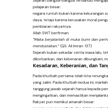
Sejarah bangsa-bangsa terdahulu mengaja
pelajaran besar:
negara runtuh bukan karena kekurangan 
daya, tetapi karena kerusakan moral pen
pembiaran rakyatnya.
Allah SWT berfirman:
“Maka berjalanlah di muka bumi dan per
mendustakan.”
(QS. Ali Imran: 137)
Sejarah bukan sekadar cerita masa lalu, tet
dikorbankan, dan kebenaran dibungkam, m
Kesadaran, Keberanian, dan Ta
Pada khutbah pertama telah kita renungkan
yang zalim. Pada khutbah kedua ini, maril
tanggung jawab sejarah hanya kepada pen
mengingatkan, dan memastikan menjalank
Rakyat pun memikul amanah besar: