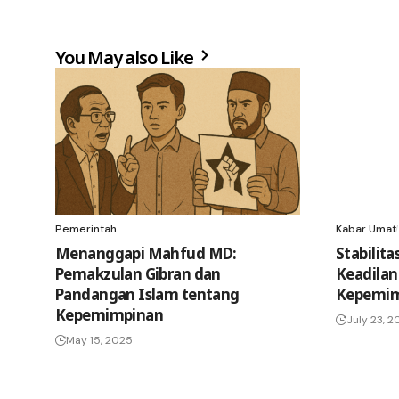
You May also Like
Pemerintah
Kabar Umat
Menanggapi Mahfud MD:
Stabilit
Pemakzulan Gibran dan
Keadilan
Pandangan Islam tentang
Kepemim
Kepemimpinan
July 23, 
May 15, 2025