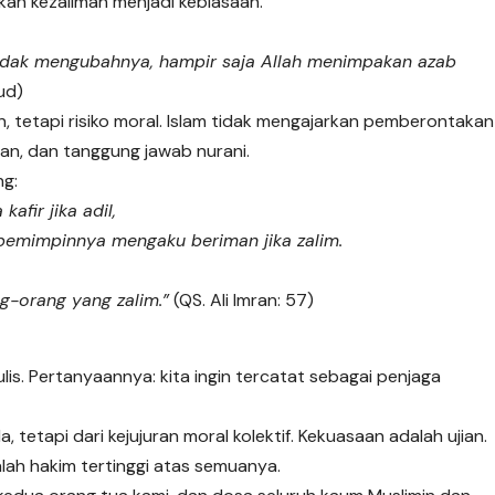
kan kezaliman menjadi kebiasaan.
tidak mengubahnya, hampir saja Allah menimpakan azab
ud)
 tetapi risiko moral. Islam tidak mengajarkan pemberontakan
an, dan tanggung jawab nurani.
ng:
fir jika adil,
 pemimpinnya mengaku beriman jika zalim.
g-orang yang zalim.”
(QS. Ali Imran: 57)
is. Pertanyaannya: kita ingin tercatat sebagai penjaga
, tetapi dari kejujuran moral kolektif. Kekuasaan adalah ujian.
lah hakim tertinggi atas semuanya.