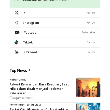
X
Follow
Instagram
Follow
Youtube
Subscribe
Tiktok
Follow
RSS Feed
Follow
Top News
Kabar Umat
Rakyat Kehilangan Rasa Keadilan, Saat
Nilai Islam Tidak Menjadi Pedoman
Kekuasaan
August 6, 2026
Pemerintah
Sinau Gaul
Partai X Kritik Kesiapan Infrastruktur