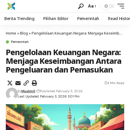
Aa
Berita Trending
Pilihan Editor
Pemerintah
Read Histo
Home
»
Blog
»
Pengelolaan Keuangan Negara: Menjaga Keseimbangan Antara Pengeluaran dan Pemasukan
Pemerintah
Pengelolaan Keuangan Negara:
Menjaga Keseimbangan Antara
Pengeluaran dan Pemasukan
4 Min Read
By
MuslimX
Published February 5, 2026
Last Updated: February 3, 2026 3:01 Pm