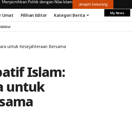
Menjernihkan Politik dengan Nilai Islam
Jelajahi Sekarang
My News
r Umat
Pilihan Editor
Kategori Berita
dabbur
uara untuk Kesejahteraan Bersama
atif Islam:
a untuk
rsama