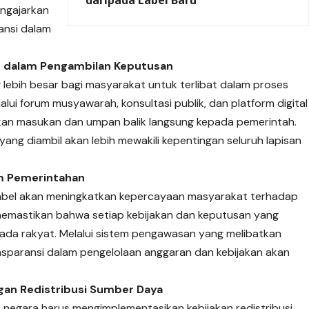
daripada Label Baru
engajarkan
ansi dalam
at dalam Pengambilan Keputusan
lebih besar bagi masyarakat untuk terlibat dalam proses
alui forum musyawarah, konsultasi publik, dan platform digital
n masukan dan umpan balik langsung kepada pemerintah.
 yang diambil akan lebih mewakili kepentingan seluruh lapisan
am Pemerintahan
abel akan meningkatkan kepercayaan masyarakat terhadap
 memastikan bahwa setiap kebijakan dan keputusan yang
ada rakyat. Melalui sistem pengawasan yang melibatkan
sparansi dalam pengelolaan anggaran dan kebijakan akan
gan Redistribusi Sumber Daya
negara harus mengimplementasikan kebijakan redistribusi