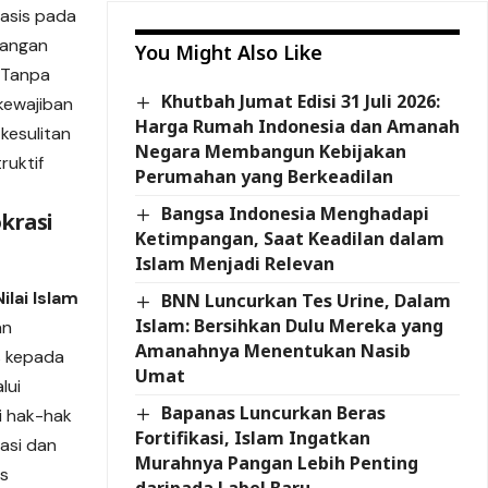
basis pada
ntangan
You Might Also Like
 Tanpa
Khutbah Jumat Edisi 31 Juli 2026:
kewajiban
Harga Rumah Indonesia dan Amanah
kesulitan
Negara Membangun Kebijakan
ruktif
Perumahan yang Berkeadilan
Bangsa Indonesia Menghadapi
krasi
Ketimpangan, Saat Keadilan dalam
Islam Menjadi Relevan
ilai Islam
BNN Luncurkan Tes Urine, Dalam
Islam: Bersihkan Dulu Mereka yang
an
Amanahnya Menentukan Nasib
s kepada
Umat
lui
Bapanas Luncurkan Beras
i hak-hak
Fortifikasi, Islam Ingatkan
asi dan
Murahnya Pangan Lebih Penting
es