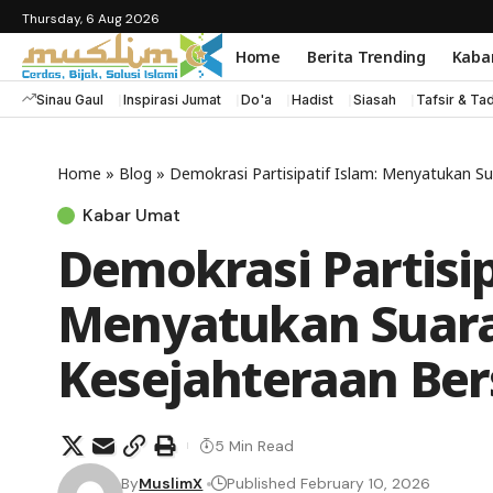
Thursday, 6 Aug 2026
Home
Berita Trending
Kaba
Sinau Gaul
Inspirasi Jumat
Do'a
Hadist
Siasah
Tafsir & Ta
Home
»
Blog
»
Demokrasi Partisipatif Islam: Menyatukan S
Kabar Umat
Demokrasi Partisip
Menyatukan Suar
Kesejahteraan Be
5 Min Read
By
MuslimX
Published February 10, 2026