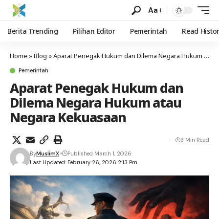
Aa
Berita Trending
Pilihan Editor
Pemerintah
Read Histo
Home
»
Blog
»
Aparat Penegak Hukum dan Dilema Negara Hukum atau Negara Kekuasaan
Pemerintah
Aparat Penegak Hukum dan
Dilema Negara Hukum atau
Negara Kekuasaan
3 Min Read
By
MuslimX
Published March 1, 2026
Last Updated: February 26, 2026 2:13 Pm