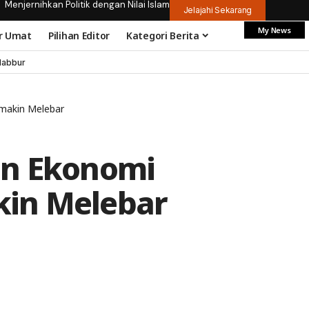
Menjernihkan Politik dengan Nilai Islam
Jelajahi Sekarang
My News
r Umat
Pilihan Editor
Kategori Berita
dabbur
makin Melebar
an Ekonomi
in Melebar