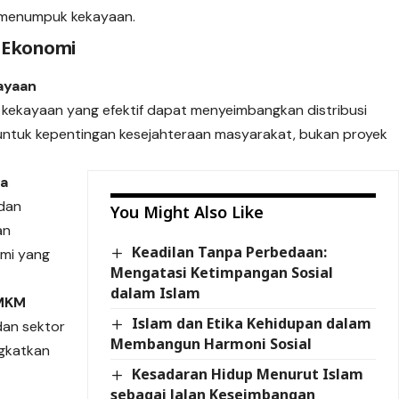
 menumpuk kekayaan.
 Ekonomi
kayaan
i kekayaan yang efektif dapat menyeimbangkan distribusi
untuk kepentingan kesejahteraan masyarakat, bukan proyek
ta
 dan
You Might Also Like
an
Keadilan Tanpa Perbedaan:
mi yang
Mengatasi Ketimpangan Sosial
dalam Islam
UMKM
Islam dan Etika Kehidupan dalam
dan sektor
Membangun Harmoni Sosial
ngkatkan
Kesadaran Hidup Menurut Islam
sebagai Jalan Keseimbangan