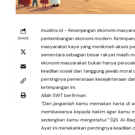
muslimx.id
– Kesenjangan ekonomi masyarak
perkembangan ekonomi modern. Ketimpangan
SHARE
masyarakat kaya yang menikmati akses pe
sementara sebagian besar rakyat masih me
ekonomi masyarakat bukan hanya persoalan
keadilan sosial dan tanggung jawab moral
pentingnya pemerataan kesejahteraan dan
ketimpangan ini.
Allah SWT berfirman:
“Dan janganlah kamu memakan harta di a
membawanya kepada hakim agar kamu me
sedangkan kamu mengetahui.”
(QS. Al-Baq
Ayat ini menekankan pentingnya keadilan d