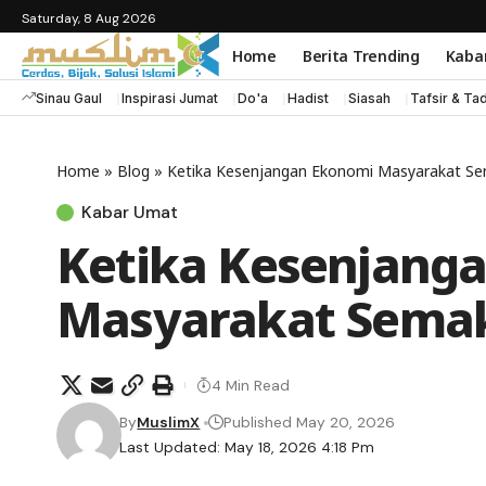
Saturday, 8 Aug 2026
Home
Berita Trending
Kaba
Sinau Gaul
Inspirasi Jumat
Do'a
Hadist
Siasah
Tafsir & Ta
Home
»
Blog
»
Ketika Kesenjangan Ekonomi Masyarakat Se
Kabar Umat
Ketika Kesenjang
Masyarakat Semak
4 Min Read
By
MuslimX
Published May 20, 2026
Last Updated: May 18, 2026 4:18 Pm