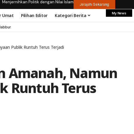
Menjernihkan Politik dengan Nilai Islam
Jelajahi Sekarang
My News
r Umat
Pilihan Editor
Kategori Berita
dabbur
an Publik Runtuh Terus Terjadi
an Amanah, Namun
k Runtuh Terus