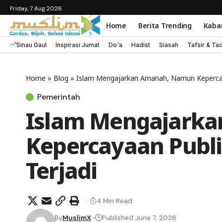
Friday, 7 Aug 2026
Home
Berita Trending
Kaba
Sinau Gaul
Inspirasi Jumat
Do'a
Hadist
Siasah
Tafsir & Ta
Home
»
Blog
»
Islam Mengajarkan Amanah, Namun Kepercaya
Pemerintah
Islam Mengajark
Kepercayaan Publi
Terjadi
4 Min Read
By
MuslimX
Published June 7, 2026