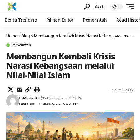
Aa
Berita Trending
Pilihan Editor
Pemerintah
Read Histo
Home
»
Blog
»
Membangun Kembali Krisis Narasi Kebangsaan melalui Nilai-Nilai Islam
Pemerintah
Membangun Kembali Krisis
Narasi Kebangsaan melalui
Nilai-Nilai Islam
4 Min Read
By
MuslimX
Published June 9, 2026
Last Updated: June 8, 2026 3:21 Pm