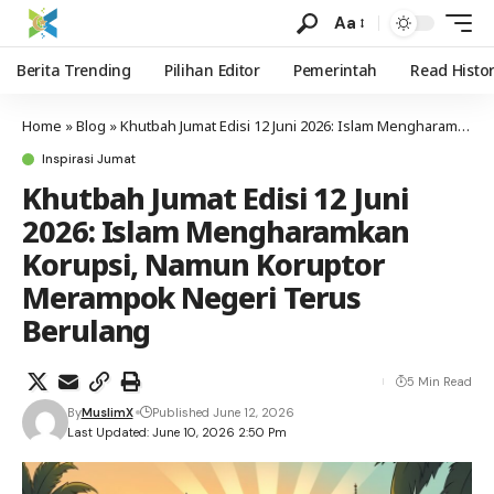
Aa
Berita Trending
Pilihan Editor
Pemerintah
Read Histo
Home
»
Blog
»
Khutbah Jumat Edisi 12 Juni 2026: Islam Mengharamkan Korupsi, Namun Koruptor Merampok Negeri Terus Berulang
Inspirasi Jumat
Khutbah Jumat Edisi 12 Juni
2026: Islam Mengharamkan
Korupsi, Namun Koruptor
Merampok Negeri Terus
Berulang
5 Min Read
By
MuslimX
Published June 12, 2026
Last Updated: June 10, 2026 2:50 Pm