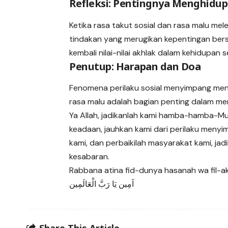
Refleksi: Pentingnya Menghidup
Ketika rasa takut sosial dan rasa malu m
tindakan yang merugikan kepentingan bers
kembali nilai-nilai akhlak dalam kehidupan s
Penutup: Harapan dan Doa
Fenomena perilaku sosial menyimpang men
rasa malu adalah bagian penting dalam m
Ya Allah, jadikanlah kami hamba-hamba-Mu 
keadaan, jauhkan kami dari perilaku menyi
kami, dan perbaikilah masyarakat kami, ja
kesabaran.
Rabbana atina fid-dunya hasanah wa fil-ak
آمِين يَا رَبَّ الْعَالَمِين
Share This Article