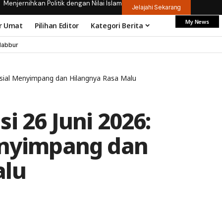
Menjernihkan Politik dengan Nilai Islam
Jelajahi Sekarang
My News
r Umat
Pilihan Editor
Kategori Berita
dabbur
Sosial Menyimpang dan Hilangnya Rasa Malu
i 26 Juni 2026:
enyimpang dan
alu