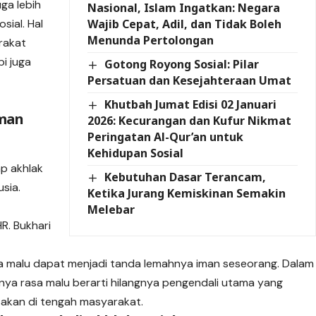
ga lebih
Nasional, Islam Ingatkan: Negara
Wajib Cepat, Adil, dan Tidak Boleh
sial. Hal
Menunda Pertolongan
rakat
i juga
Gotong Royong Sosial: Pilar
Persatuan dan Kesejahteraan Umat
Khutbah Jumat Edisi 02 Januari
Iman
2026: Kecurangan dan Kufur Nikmat
Peringatan Al-Qur’an untuk
Kehidupan Sosial
p akhlak
Kebutuhan Dasar Terancam,
sia.
Ketika Jurang Kemiskinan Semakin
Melebar
HR. Bukhari
sa malu dapat menjadi tanda lemahnya iman seseorang. Dalam
gnya rasa malu berarti hilangnya pengendali utama yang
akan di tengah masyarakat.