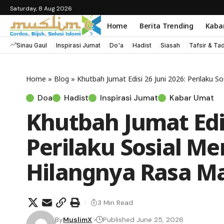
Saturday, 8 Aug 2026
Home
Berita Trending
Kaba
Sinau Gaul
Inspirasi Jumat
Do'a
Hadist
Siasah
Tafsir & Ta
Home
»
Blog
»
Khutbah Jumat Edisi 26 Juni 2026: Perilaku 
Doa
Hadist
Inspirasi Jumat
Kabar Umat
Khutbah Jumat Edis
Perilaku Sosial M
Hilangnya Rasa M
3 Min Read
By
MuslimX
Published June 25, 2026