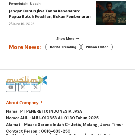
Pemerintah
Siasah
Jangan Bunuh Jiwa Tanpa Kebenaran:
Papua Butuh Keadilan, Bukan Pembenaran
June 19, 2025
Show More
More News:
Berita Trending
Pilihan Editor
About Company
Nama : PT PENERBITX INDONESIA JAYA
Nomor AHU : AHU-010653.AH.01.30.Tahun 2025
Alamat : Muara Sarana Indah C- Jetis, Malang , Jawa Timur
Contact Person :
0816-633-250