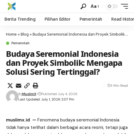
Aa
Berita Trending
Pilihan Editor
Pemerintah
Read Histo
Home
»
Blog
»
Budaya Seremonial Indonesia dan Proyek Simbolik: Mengapa Solusi Sering Tertinggal?
Pemerintah
Budaya Seremonial Indonesia
dan Proyek Simbolik: Mengapa
Solusi Sering Tertinggal?
5 Min Read
By
MuslimX
Published July 4, 2026
Last Updated: July 1, 2026 2:07 Pm
muslimx.id
—
Fenomena budaya seremonial Indonesia
tidak hanya terlihat dalam
berbagai
acara resmi, tetapi juga