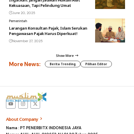
Ingatkan: Jangan Jadikan Hukum Alat
Kekuasaan, Tapi Pelindung Umat
June 20, 2025
Pemerintah
Larangan Konsultan Pajak, Islam Serukan
Pengawasan Pajak Harus Diperkuat!
November 27, 2025
Show More
More News:
Berita Trending
Pilihan Editor
About Company
Nama : PT PENERBITX INDONESIA JAYA