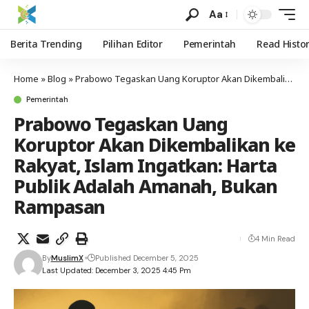
Aa
Berita Trending
Pilihan Editor
Pemerintah
Read Histo
Home
»
Blog
»
Prabowo Tegaskan Uang Koruptor Akan Dikembalikan ke Rakyat, Islam Ingatkan: Harta Publik Adalah Amanah, Bukan Rampasan
Pemerintah
Prabowo Tegaskan Uang
Koruptor Akan Dikembalikan ke
Rakyat, Islam Ingatkan: Harta
Publik Adalah Amanah, Bukan
Rampasan
4 Min Read
By
MuslimX
Published December 5, 2025
Last Updated: December 3, 2025 4:45 Pm