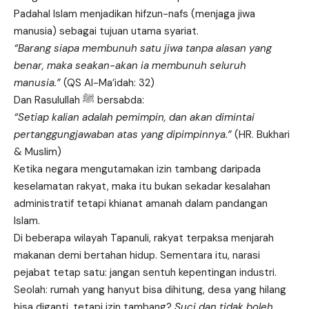
Padahal Islam menjadikan hifzun-nafs (menjaga jiwa
manusia) sebagai tujuan utama syariat.
“Barang siapa membunuh satu jiwa tanpa alasan yang
benar, maka seakan-akan ia membunuh seluruh
manusia.”
(QS Al-Ma’idah: 32)
Dan Rasulullah ﷺ bersabda:
“Setiap kalian adalah pemimpin, dan akan dimintai
pertanggungjawaban atas yang dipimpinnya.”
(HR. Bukhari
& Muslim)
Ketika negara mengutamakan izin tambang daripada
keselamatan rakyat, maka itu bukan sekadar kesalahan
administratif tetapi khianat amanah dalam pandangan
Islam.
Di beberapa wilayah Tapanuli, rakyat terpaksa menjarah
makanan demi bertahan hidup. Sementara itu, narasi
pejabat tetap satu: jangan sentuh kepentingan industri.
Seolah: rumah yang hanyut bisa dihitung, desa yang hilang
bisa diganti, tetapi izin tambang?
Suci dan tidak boleh