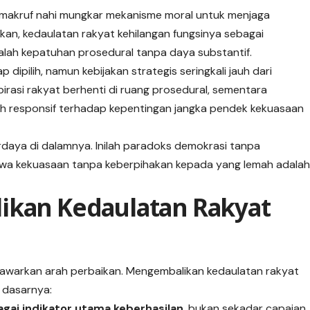
ar makruf nahi mungkar mekanisme moral untuk menjaga
ahkan, kedaulatan rakyat kehilangan fungsinya sebagai
alah kepatuhan prosedural tanpa daya substantif.
 dipilih, namun kebijakan strategis seringkali jauh dari
pirasi rakyat berhenti di ruang prosedural, sementara
 responsif terhadap kepentingan jangka pendek kekuasaan
erdaya di dalamnya. Inilah paradoks demokrasi tanpa
hwa kekuasaan tanpa keberpihakan kepada yang lemah adala
ikan Kedaulatan Rakyat
menawarkan arah perbaikan. Mengembalikan kedaulatan rakyat
 dasarnya:
gai indikator utama keberhasilan
, bukan sekadar capaian