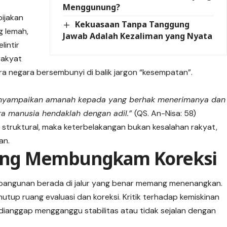
Menggunung?
bijakan
Kekuasaan Tanpa Tanggung
g lemah,
Jawab Adalah Kezaliman yang Nyata
lintir
rakyat
ara negara bersembunyi di balik jargon “kesempatan”.
nyampaikan amanah kepada yang berhak menerimanya dan
a manusia hendaklah dengan adil.”
(QS. An-Nisa: 58)
 struktural, maka keterbelakangan bukan kesalahan rakyat,
an.
 yang Membungkam Koreksi
bangunan berada di jalur yang benar memang menenangkan.
utup ruang evaluasi dan koreksi. Kritik terhadap kemiskinan
 dianggap mengganggu stabilitas atau tidak sejalan dengan