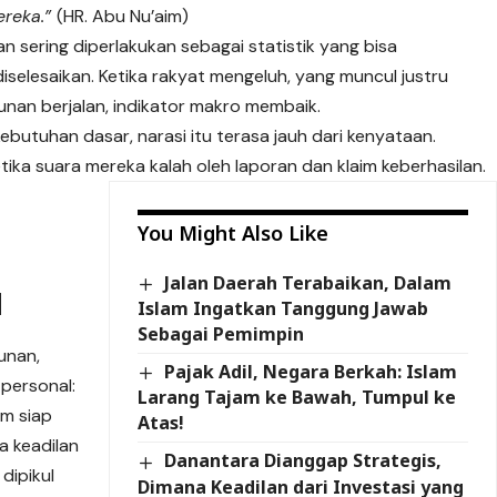
ereka.”
(HR. Abu Nu’aim)
an sering diperlakukan sebagai statistik yang bisa
diselesaikan. Ketika rakyat mengeluh, yang muncul justru
unan berjalan, indikator makro membaik.
ebutuhan dasar, narasi itu terasa jauh dari kenyataan.
ika suara mereka kalah oleh laporan dan klaim keberhasilan.
You Might Also Like
Jalan Daerah Terabaikan, Dalam
u
Islam Ingatkan Tanggung Jawab
Sebagai Pemimpin
unan,
Pajak Adil, Negara Berkah: Islam
 personal:
Larang Tajam ke Bawah, Tumpul ke
um siap
Atas!
a keadilan
Danantara Dianggap Strategis,
dipikul
Dimana Keadilan dari Investasi yang