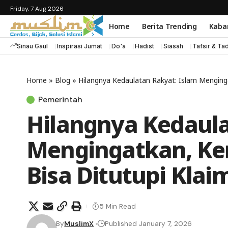
Friday, 7 Aug 2026
Home
Berita Trending
Kaba
Sinau Gaul
Inspirasi Jumat
Do'a
Hadist
Siasah
Tafsir & Ta
Home
»
Blog
»
Hilangnya Kedaulatan Rakyat: Islam Menging
Pemerintah
Hilangnya Kedaula
Mengingatkan, Ke
Bisa Ditutupi Kla
5 Min Read
By
MuslimX
Published January 7, 2026