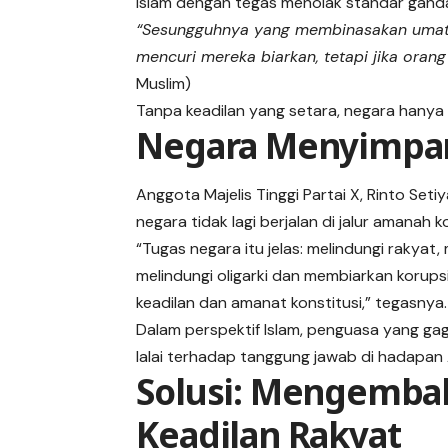
Islam dengan tegas menolak standar gand
“Sesungguhnya yang membinasakan umat-
mencuri mereka biarkan, tetapi jika ora
Muslim)
Tanpa keadilan yang setara, negara hanya
Negara Menyimpan
Anggota Majelis Tinggi Partai X, Rinto Se
negara tidak lagi berjalan di jalur amanah k
“Tugas negara itu jelas: melindungi rakyat,
melindungi oligarki dan membiarkan korups
keadilan dan amanat konstitusi,” tegasnya.
Dalam perspektif Islam, penguasa yang gag
lalai terhadap tanggung jawab di hadapan 
Solusi: Mengemba
Keadilan Rakyat