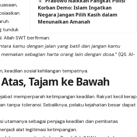
Prabowo Naikkan Pangkat Polisi
ekuasaan,
Korban Demo: Islam Ingatkan
osiasikan
Negara Jangan Pilih Kasih dalam
aruh.
Menunaikan Amanah
g tunduk
. Allah SWT berfirman:
ntara kamu dengan jalan yang batil dan jangan kamu
 memakan sebagian harta orang lain dengan dosa.”
(QS. Al-
n, keadilan sosial kehilangan tempatnya.
Atas, Tajam ke Bawah
abat memperparah ketimpangan keadilan. Rakyat kecil kerap
 tanpa toleransi. Sebaliknya, pelaku kejahatan besar dapat
gsi utamanya sebagai penjaga keadilan dan pembatas
njadi alat legitimasi ketimpangan.