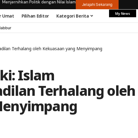
Menjernihkan Politik dengan Nilai Islam
Jelajahi Sekarang
My News
r Umat
Pilihan Editor
Kategori Berita
dabbur
eadilan Terhalang oleh Kekuasaan yang Menyimpang
ki: Islam
ilan Terhalang oleh
Menyimpang