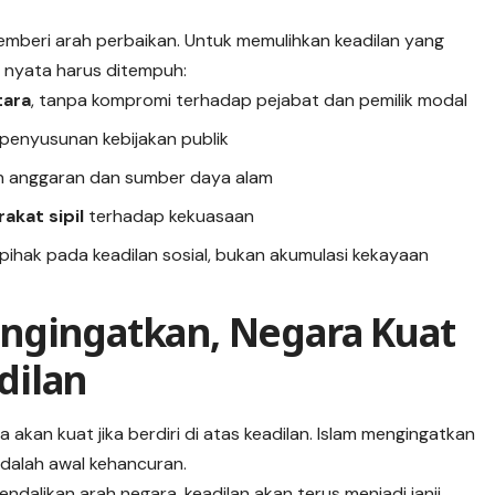
 memberi arah perbaikan. Untuk memulihkan keadilan yang
ah nyata harus ditempuh:
tara
, tanpa kompromi terhadap pejabat dan pemilik modal
penyusunan kebijakan publik
n anggaran dan sumber daya alam
akat sipil
terhadap kekuasaan
pihak pada keadilan sosial, bukan akumulasi kekayaan
ngingatkan, Negara Kuat
dilan
kan kuat jika berdiri di atas keadilan. Islam mengingatkan
adalah awal kehancuran.
endalikan arah negara, keadilan akan terus menjadi janji