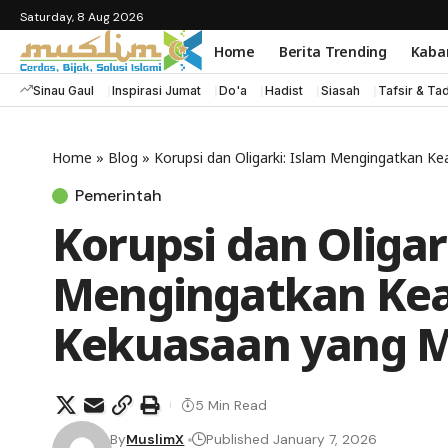
Saturday, 8 Aug 2026
Home
Berita Trending
Kaba
Sinau Gaul
Inspirasi Jumat
Do'a
Hadist
Siasah
Tafsir & Ta
Home
»
Blog
»
Korupsi dan Oligarki: Islam Mengingatkan K
Pemerintah
Korupsi dan Oligar
Mengingatkan Kead
Kekuasaan yang 
5 Min Read
By
MuslimX
Published January 7, 2026