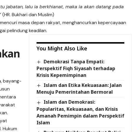
u jabatan, lalu ia berkhianat, maka ia akan datang pada
”
(HR. Bukhari dan Muslim)
 Ia mencuri masa depan rakyat, menghancurkan kepercayaan
gai pelindung keadilan.
You Might Also Like
akan
Demokrasi Tanpa Empati:
Perspektif Fiqh Siyasah terhadap
Krisis Kepemimpinan
a, bayang-
Islam dan Etika Kekuasaan: Jalan
susun
Menuju Pemerintahan Bermoral
mentara
Islam dan Demokrasi:
yarakat
Popularitas, Kekuasaan, dan Krisis
kan.
Amanah Pemimpin dalam Perspektif
kyat
Islam
l. Hukum