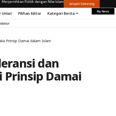
Menjernihkan Politik dengan Nilai Islam
Jelajahi Sekarang
My News
r Umat
Pilihan Editor
Kategori Berita
dabbur
lui Prinsip Damai dalam Islam
eransi dan
i Prinsip Damai