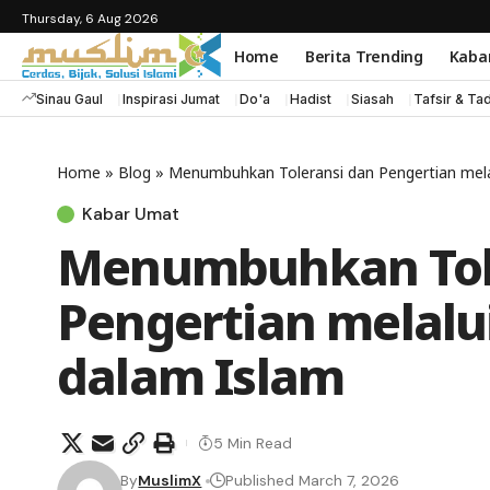
Thursday, 6 Aug 2026
Home
Berita Trending
Kaba
Sinau Gaul
Inspirasi Jumat
Do'a
Hadist
Siasah
Tafsir & Ta
Home
»
Blog
»
Menumbuhkan Toleransi dan Pengertian mela
Kabar Umat
Menumbuhkan Tol
Pengertian melalu
dalam Islam
5 Min Read
By
MuslimX
Published March 7, 2026