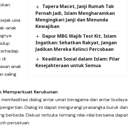
pkan:
Tapera Macet, Janji Rumah Tak
Pernah Jadi, Islam Mengharamkan
Mengingkari Janji dan Menunda
sejak usia
Kewajiban
nak-anak
ingnya
Dapur MBG Wajib Test Kit, Islam
Ingatkan: Sehatkan Rakyat, Jangan
hidup
Jadikan Mereka Kelinci Percobaan
terhadap
Keadilan Sosial dalam Islam: Pilar
 di
Kesejahteraan untuk Semua
wasan anak
n saling
uk Memperkuat Kerukunan
memfasilitasi dialog antar umat beragama dan antar budaya
ngertian. Dialog ini dapat mengurangi prasangka buruk dan
berbeda. Diskusi terbuka tentang nilai-nilai bersama dapa
koh persatuan.