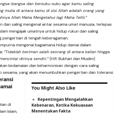
angsa-bangsa dan bersuku-suku agar kamu saling
 mulia di antara kamu di sisi Allah adalah orang yang
hnya Allah Maha Mengetahui lagi Maha Teliti.”
an dan saling mengenal antar sesama umat manusia, terlepas
Islam mengajak umatnya untuk hidup rukun dan saling
g pengertian di tengah keberagaman.
sempurna mengenai bagaimana hidup damai dalam
a:
“Tidaklah beriman salah seorang di antara kalian hingga
encintai dirinya sendiri.”
(H.R. Bukhari dan Muslim)
akan kedamaian dan keharmonisan dengan cara saling
ap sesama, yang akan menumbuhkan pengertian dan toleransi.
ransi
Damai
You Might Also Like
Kepentingan Mengalahkan
ian di
Kebenaran, Ketika Kekuasaan
Menentukan Fakta
am Islam,