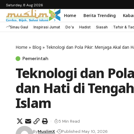
Saturday, 8 Aug 2026
Home
Berita Trending
Kaba
Sinau Gaul
Inspirasi Jumat
Do'a
Hadist
Siasah
Tafsir & Ta
Home
»
Blog
»
Teknologi dan Pola Pikir: Menjaga Akal dan H
Pemerintah
Teknologi dan Pola
dan Hati di Tengah
Islam
5 Min Read
By
MuslimX
Published May 10, 2026