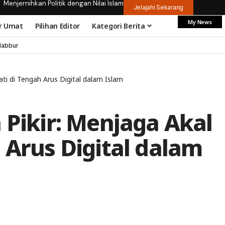
Menjernihkan Politik dengan Nilai Islam
Jelajahi Sekarang
My News
r Umat
Pilihan Editor
Kategori Berita
dabbur
ati di Tengah Arus Digital dalam Islam
 Pikir: Menjaga Akal
 Arus Digital dalam