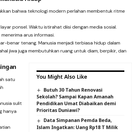
jukkan bahwa teknologi modern perlahan membentuk ritme
ayar ponsel. Waktu istirahat diisi dengan media sosial.
 menerima arus informasi.
nar-benar tenang. Manusia menjadi terbiasa hidup dalam
ahal jiwa juga membutuhkan ruang untuk diam, berpikir, dan
singan
You Might Also Like
lah satu
ah
Butuh 30 Tahun Renovasi
Sekolah? Sampai Kapan Amanah
usia sulit
Pendidikan Umat Diabaikan demi
Prioritas Duniawi?
g hanya
Data Simpanan Pemda Beda,
Islam Ingatkan: Uang Rp18 T Milik
atian