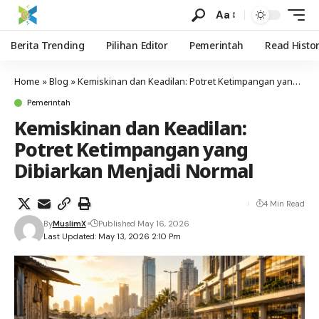
Aa
Berita Trending
Pilihan Editor
Pemerintah
Read Histo
Home
»
Blog
»
Kemiskinan dan Keadilan: Potret Ketimpangan yang Dibiarkan Menjadi Normal
Pemerintah
Kemiskinan dan Keadilan:
Potret Ketimpangan yang
Dibiarkan Menjadi Normal
4 Min Read
By
MuslimX
Published May 16, 2026
Last Updated: May 13, 2026 2:10 Pm