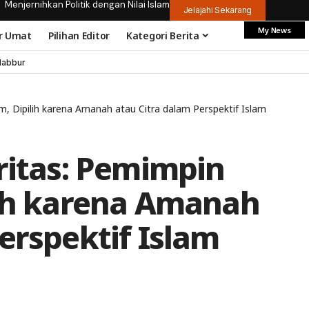
Menjernihkan Politik dengan Nilai Islam
Jelajahi Sekarang
My News
r Umat
Pilihan Editor
Kategori Berita
dabbur
m, Dipilih karena Amanah atau Citra dalam Perspektif Islam
ritas: Pemimpin
lih karena Amanah
erspektif Islam