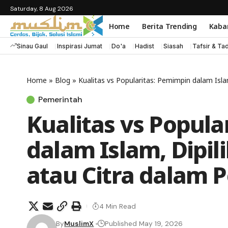
Saturday, 8 Aug 2026
Home
Berita Trending
Kaba
Sinau Gaul
Inspirasi Jumat
Do'a
Hadist
Siasah
Tafsir & Ta
Home
»
Blog
»
Kualitas vs Popularitas: Pemimpin dalam Isla
Pemerintah
Kualitas vs Popula
dalam Islam, Dipi
atau Citra dalam P
4 Min Read
By
MuslimX
Published May 19, 2026