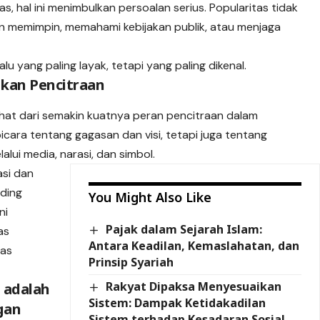
s, hal ini menimbulkan persoalan serius. Popularitas tidak
n memimpin, memahami kebijakan publik, atau menjaga
lu yang paling layak, tetapi yang paling dikenal.
akan Pencitraan
lihat dari semakin kuatnya peran pencitraan dalam
cara tentang gagasan dan visi, tetapi juga tentang
ui media, narasi, dan simbol.
si dan
nding
You Might Also Like
ni
Pajak dalam Sejarah Islam:
as
Antara Keadilan, Kemaslahatan, dan
tas
Prinsip Syariah
Rakyat Dipaksa Menyesuaikan
 adalah
Sistem: Dampak Ketidakadilan
gan
Sistem terhadap Kesadaran Sosial