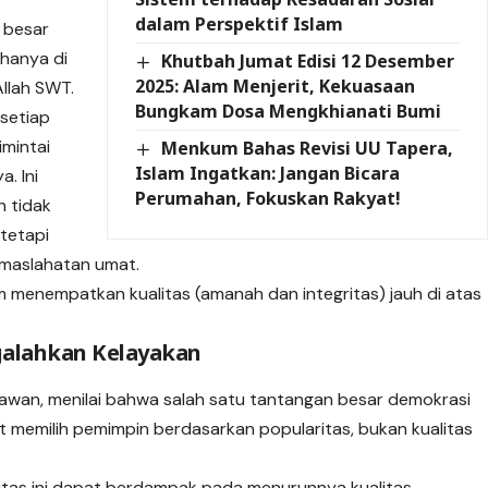
dalam Perspektif Islam
 besar
hanya di
Khutbah Jumat Edisi 12 Desember
2025: Alam Menjerit, Kekuasaan
llah SWT.
Bungkam Dosa Mengkhianati Bumi
setiap
mintai
Menkum Bahas Revisi UU Tapera,
Islam Ingatkan: Jangan Bicara
. Ini
Perumahan, Fokuskan Rakyat!
 tidak
tetapi
maslahatan umat.
am menempatkan kualitas (amanah dan integritas) jauh di atas
galahkan Kelayakan
tiyawan, menilai bahwa salah satu tantangan besar demokrasi
memilih pemimpin berdasarkan popularitas, bukan kualitas
itas ini dapat berdampak pada menurunnya kualitas