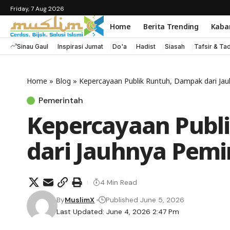
Friday, 7 Aug 2026
Home
Berita Trending
Kaba
Sinau Gaul
Inspirasi Jumat
Do'a
Hadist
Siasah
Tafsir & Ta
Home
»
Blog
»
Kepercayaan Publik Runtuh, Dampak dari Jau
Pemerintah
Kepercayaan Publ
dari Jauhnya Pemi
4 Min Read
By
MuslimX
Published June 5, 2026
Last Updated: June 4, 2026 2:47 Pm