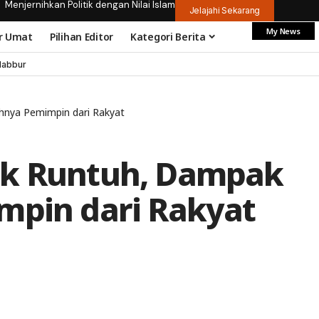
Menjernihkan Politik dengan Nilai Islam
Jelajahi Sekarang
My News
r Umat
Pilihan Editor
Kategori Berita
dabbur
hnya Pemimpin dari Rakyat
ik Runtuh, Dampak
mpin dari Rakyat