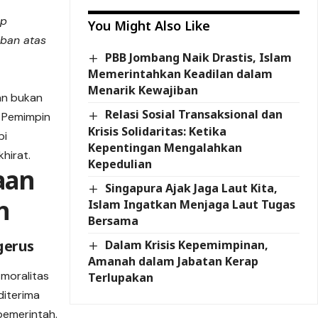
ap
You Might Also Like
ban atas
PBB Jombang Naik Drastis, Islam
Memerintahkan Keadilan dalam
Menarik Kewajiban
an bukan
Relasi Sosial Transaksional dan
. Pemimpin
Krisis Solidaritas: Ketika
pi
Kepentingan Mengalahkan
hirat.
Kepedulian
aan
Singapura Ajak Jaga Laut Kita,
h
Islam Ingatkan Menjaga Laut Tugas
Bersama
gerus
Dalam Krisis Kepemimpinan,
Amanah dalam Jabatan Kerap
 moralitas
Terlupakan
diterima
 pemerintah.