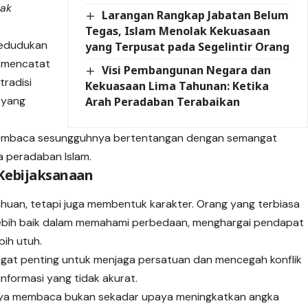
dak
Larangan Rangkap Jabatan Belum
Tegas, Islam Menolak Kekuasaan
 kedudukan
yang Terpusat pada Segelintir Orang
h mencatat
Visi Pembangunan Negara dan
tradisi
Kekuasaan Lima Tahunan: Ketika
i yang
Arah Peradaban Terabaikan
 membaca sesungguhnya bertentangan dengan semangat
a peradaban Islam.
Kebijaksanaan
an, tetapi juga membentuk karakter. Orang yang terbiasa
bih baik dalam memahami perbedaan, menghargai pendapat
bih utuh.
ngat penting untuk menjaga persatuan dan mencegah konflik
nformasi yang tidak akurat.
daya membaca bukan sekadar upaya meningkatkan angka