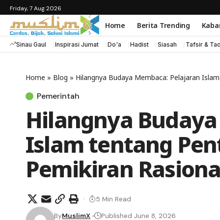
Friday, 7 Aug 2026
Home
Berita Trending
Kaba
Sinau Gaul
Inspirasi Jumat
Do'a
Hadist
Siasah
Tafsir & Ta
Home
»
Blog
»
Hilangnya Budaya Membaca: Pelajaran Islam 
Pemerintah
Hilangnya Budaya
Islam tentang Pen
Pemikiran Rasiona
5 Min Read
By
MuslimX
Published June 8, 2026