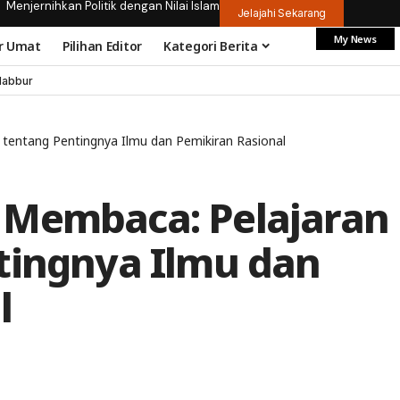
Menjernihkan Politik dengan Nilai Islam
Jelajahi Sekarang
My News
r Umat
Pilihan Editor
Kategori Berita
dabbur
tentang Pentingnya Ilmu dan Pemikiran Rasional
 Membaca: Pelajaran
tingnya Ilmu dan
l