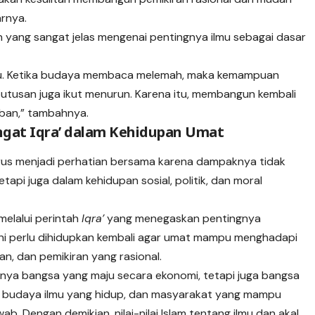
arnya.
n yang sangat jelas mengenai pentingnya ilmu sebagai dasar
ilmu. Ketika budaya membaca melemah, maka kemampuan
eputusan juga ikut menurun. Karena itu, membangun kembali
ban,” tambahnya.
gat Iqra’ dalam Kehidupan Umat
s menjadi perhatian bersama karena dampaknya tidak
tapi juga dalam kehidupan sosial, politik, dan moral
melalui perintah
Iqra’
yang menegaskan pentingnya
 ini perlu dihidupkan kembali agar umat mampu menghadapi
n, dan pemikiran yang rasional.
nya bangsa yang maju secara ekonomi, tetapi juga bangsa
h, budaya ilmu yang hidup, dan masyarakat yang mampu
wab. Dengan demikian, nilai-nilai Islam tentang ilmu dan akal