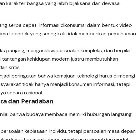
unan karakter bangsa yang lebih bijaksana dan dewasa.
yang serba cepat. Informasi dikonsumsi dalam bentuk video
limat pendek yang sering kali tidak memberikan pemahaman
panjang, menganalisis persoalan kompleks, dan berpikir
hal tantangan kehidupan modern justru membutuhkan
n kritis.
adi peringatan bahwa kemajuan teknologi harus diimbangi
syarakat tidak hanya menjadi konsumen informasi, tetapi
a secara rasional.
ca dan Peradaban
 menilai bahwa budaya membaca memiliki hubungan langsung
ersoalan kebiasaan individu, tetapi persoalan masa depan
kan kesulitan membangun pemikiran rasional dan mudah