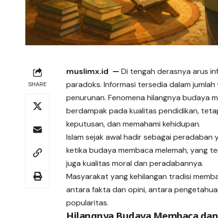
muslimx.id
—
Di tengah derasnya arus i
paradoks. Informasi tersedia dalam jumla
SHARE
penurunan. Fenomena hilangnya budaya me
berdampak pada kualitas pendidikan, teta
keputusan, dan memahami kehidupan.
Islam sejak awal hadir sebagai peradaban 
ketika budaya membaca melemah, yang te
juga kualitas moral dan peradabannya.
Masyarakat yang kehilangan tradisi mem
antara fakta dan opini, antara pengetahu
popularitas.
Hilangnya Budaya Membaca dan K