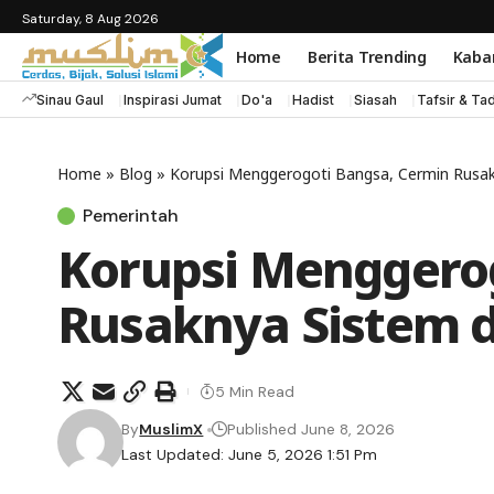
Saturday, 8 Aug 2026
Home
Berita Trending
Kaba
Sinau Gaul
Inspirasi Jumat
Do'a
Hadist
Siasah
Tafsir & Ta
Home
»
Blog
»
Korupsi Menggerogoti Bangsa, Cermin Rusa
Pemerintah
Korupsi Menggerog
Rusaknya Sistem 
5 Min Read
By
MuslimX
Published June 8, 2026
Last Updated: June 5, 2026 1:51 Pm