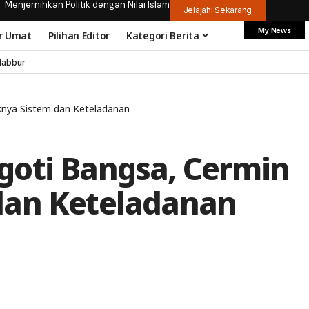
Menjernihkan Politik dengan Nilai Islam
Jelajahi Sekarang
My News
r Umat
Pilihan Editor
Kategori Berita
dabbur
knya Sistem dan Keteladanan
oti Bangsa, Cermin
dan Keteladanan