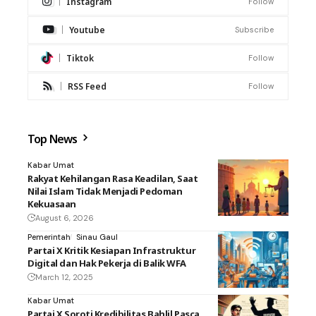
Instagram
Follow
Youtube
Subscribe
Tiktok
Follow
RSS Feed
Follow
Top News
Kabar Umat
Rakyat Kehilangan Rasa Keadilan, Saat
Nilai Islam Tidak Menjadi Pedoman
Kekuasaan
August 6, 2026
Pemerintah
Sinau Gaul
Partai X Kritik Kesiapan Infrastruktur
Digital dan Hak Pekerja di Balik WFA
March 12, 2025
Kabar Umat
Partai X Soroti Kredibilitas Bahlil Pasca