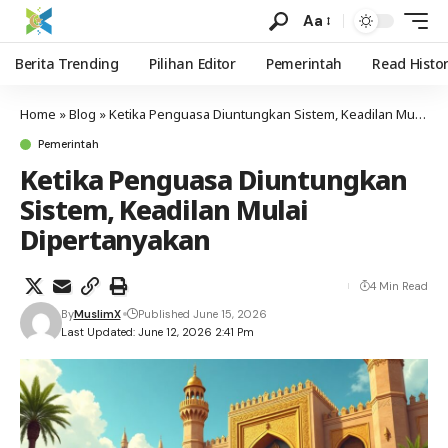
Aa
Berita Trending
Pilihan Editor
Pemerintah
Read Histo
Home
»
Blog
»
Ketika Penguasa Diuntungkan Sistem, Keadilan Mulai Dipertanyakan
Pemerintah
Ketika Penguasa Diuntungkan
Sistem, Keadilan Mulai
Dipertanyakan
4 Min Read
By
MuslimX
Published June 15, 2026
Last Updated: June 12, 2026 2:41 Pm