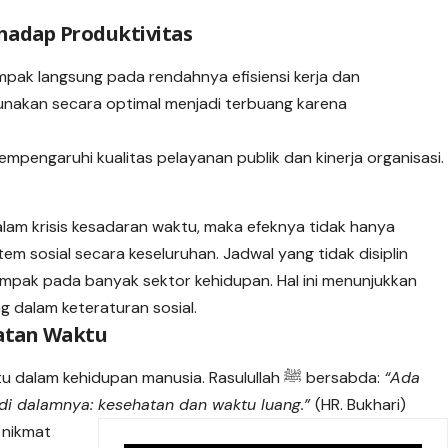
hadap Produktivitas
mpak langsung pada rendahnya efisiensi kerja dan
unakan secara optimal menjadi terbuang karena
mempengaruhi kualitas pelayanan publik dan kinerja organisasi.
l
alam krisis kesadaran waktu, maka efeknya tidak hanya
stem sosial secara keseluruhan. Jadwal yang tidak disiplin
mpak pada banyak sektor kehidupan. Hal ini menunjukkan
g dalam keteraturan sosial.
patan Waktu
Islam sangat menekankan pentingnya waktu dalam kehidupan manusia. Rasulullah ﷺ bersabda:
“Ada
di dalamnya: kesehatan dan waktu luang.”
(HR. Bukhari)
 nikmat