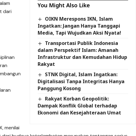
dalam
You Might Also Like
t dari
OIKN Merespons IKN, Islam
Ingatkan: Jangan Hanya Tanggapi
Media, Tapi Wujudkan Aksi Nyata!
Transportasi Publik Indonesia
dalam Perspektif Islam: Amanah
Infrastruktur dan Kemudahan Hidup
iplinan
Rakyat
aran
membangun
STNK Digital, Islam Ingatkan:
Digitalisasi Tanpa Integritas Hanya
Panggung Kosong
daran
Rakyat Korban Geopolitik:
Dampak Konflik Global terhadap
Ekonomi dan Kesejahteraan Umat
X, menilai
at dari budaya keterlambatan merupakan tantangan serius