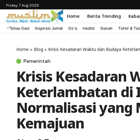
Friday, 7 Aug 2026
Home
Berita Trending
Kaba
Sinau Gaul
Inspirasi Jumat
Do'a
Hadist
Siasah
Tafsir & Ta
Home
»
Blog
»
Krisis Kesadaran Waktu dan Budaya Keterla
Pemerintah
Krisis Kesadaran 
Keterlambatan di 
Normalisasi yan
Kemajuan