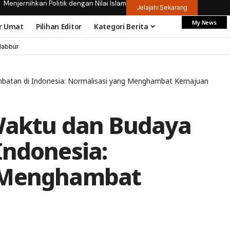
Menjernihkan Politik dengan Nilai Islam
Jelajahi Sekarang
My News
r Umat
Pilihan Editor
Kategori Berita
dabbur
mbatan di Indonesia: Normalisasi yang Menghambat Kemajuan
Waktu dan Budaya
Indonesia:
g Menghambat