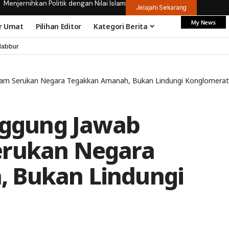
Menjernihkan Politik dengan Nilai Islam
Jelajahi Sekarang
My News
r Umat
Pilihan Editor
Kategori Berita
dabbur
slam Serukan Negara Tegakkan Amanah, Bukan Lindungi Konglomerat
anggung Jawab
erukan Negara
 Bukan Lindungi