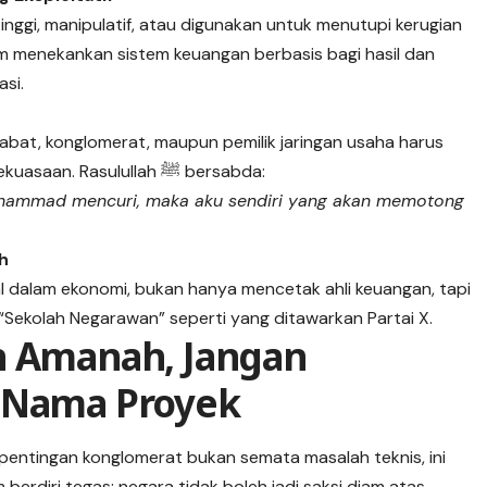
inggi, manipulatif, atau digunakan untuk menutupi kerugian
am menekankan sistem keuangan berbasis bagi hasil dan
asi.
jabat, konglomerat, maupun pemilik jaringan usaha harus
diproses secara adil, tanpa perlindungan kekuasaan. Rasulullah ﷺ bersabda:
Muhammad mencuri, maka aku sendiri yang akan memotong
h
dalam ekonomi, bukan hanya mencetak ahli keuangan, tapi
i “Sekolah Negarawan” seperti yang ditawarkan Partai X.
h Amanah, Jangan
n Nama Proyek
pentingan konglomerat bukan semata masalah teknis, ini
 berdiri tegas: negara tidak boleh jadi saksi diam atas