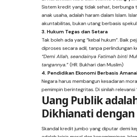
Sistem kredit yang tidak sehat, berbunga t
anak usaha, adalah haram dalam Islam. Isl
akuntabilitas, bukan utang berbasis spekul
3. Hukum Tegas dan Setara
Tak boleh ada yang “kebal hukum”. Baik pe
“Demi Allah, seandainya Fatimah binti 
tangannya.”
(HR. Bukhari dan Muslim)
4. Pendidikan Ekonomi Berbasis Amana
Negara harus membangun kesadaran moral 
pemimpin berintegritas. Di sinilah relevans
Uang Publik adala
Dikhianati denga
Skandal kredit jumbo yang diputar demi ke
adalah krisis moral dan kepemimpinan. Islam