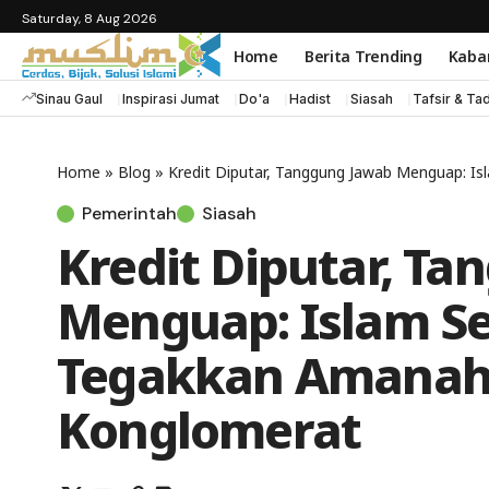
Saturday, 8 Aug 2026
Home
Berita Trending
Kaba
Sinau Gaul
Inspirasi Jumat
Do'a
Hadist
Siasah
Tafsir & Ta
Home
»
Blog
»
Kredit Diputar, Tanggung Jawab Menguap: I
Pemerintah
Siasah
Kredit Diputar, T
Menguap: Islam S
Tegakkan Amanah,
Konglomerat