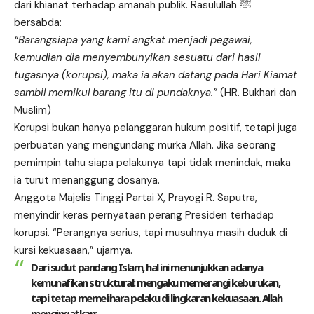
dari khianat terhadap amanah publik. Rasulullah ﷺ
bersabda:
“Barangsiapa yang kami angkat menjadi pegawai,
kemudian dia menyembunyikan sesuatu dari hasil
tugasnya (korupsi), maka ia akan datang pada Hari Kiamat
sambil memikul barang itu di pundaknya.”
(HR. Bukhari dan
Muslim)
Korupsi bukan hanya pelanggaran hukum positif, tetapi juga
perbuatan yang mengundang murka Allah. Jika seorang
pemimpin tahu siapa pelakunya tapi tidak menindak, maka
ia turut menanggung dosanya.
Anggota Majelis Tinggi
Partai X
, Prayogi R. Saputra,
menyindir keras pernyataan perang Presiden terhadap
korupsi. “Perangnya serius, tapi musuhnya masih duduk di
kursi kekuasaan,” ujarnya.
Dari sudut pandang Islam, hal ini menunjukkan adanya
kemunafikan struktural: mengaku memerangi keburukan,
tapi tetap memelihara pelaku di lingkaran kekuasaan. Allah
mengingatkan: