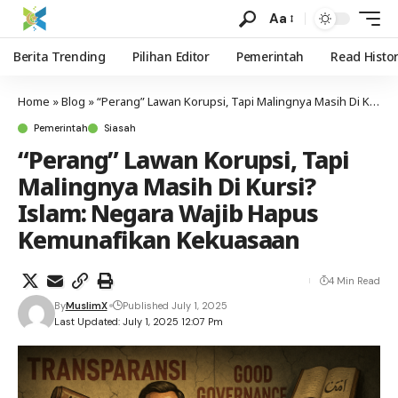
Aa
Berita Trending
Pilihan Editor
Pemerintah
Read Histo
Home
»
Blog
»
“Perang” Lawan Korupsi, Tapi Malingnya Masih Di Kursi? Islam: Negara Wajib Hapus Kemunafikan Kekuasaan
Pemerintah
Siasah
“Perang” Lawan Korupsi, Tapi
Malingnya Masih Di Kursi?
Islam: Negara Wajib Hapus
Kemunafikan Kekuasaan
4 Min Read
By
MuslimX
Published July 1, 2025
Last Updated: July 1, 2025 12:07 Pm