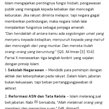
Islam mengajarkan pentingnya fungsi
hisbah
, pengawasan
publik yang mengajak kepada kebaikan dan mencegah
keburukan. Jika rakyat diminta melapor, tapi negara gagal
memberikan perlindungan, maka negara telah lalai
menjalankan fungsinya sebagai penjaga amanah.
“Dan hendaklah di antara kamu ada segolongan umat yang
menyeru kepada kebajikan, menyuruh kepada yang ma’ruf
dan mencegah dari yang munkar. Dan mereka itulah
orang-orang yang beruntung.”
(QS. Ali Imran [3]: 104)
Partai X menawarkan tiga langkah konkrit yang sejalan
dengan prinsip Islam:
Sekolah Negarawan
– Mendidik para pemimpin dengan
akhlak dan keberpihakan pada rakyat. Dalam Islam, jabatan
bukan kekuasaan, tapi beban pertanggungjawaban di
akhirat.
Reformasi ASN dan Tata Kelola
– Islam melarang jual
beli jabatan. Nabi ﷺ bersabda,
“Allah melaknat orang yang
memberi dan menerima suap.”
(HR. Ahmad)