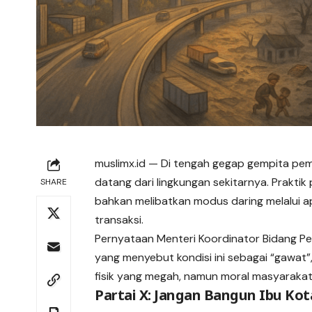
muslimx.id
— Di tengah gegap gempita pem
datang dari lingkungan sekitarnya. Prakti
SHARE
bahkan melibatkan modus daring melalui apl
transaksi.
Pernyataan Menteri Koordinator Bidang P
yang menyebut kondisi ini sebagai “gawa
fisik yang megah, namun moral masyarakat 
Partai X: Jangan Bangun Ibu Ko