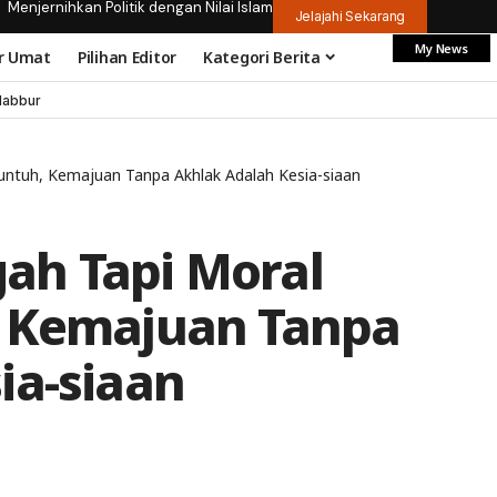
Menjernihkan Politik dengan Nilai Islam
Jelajahi Sekarang
My News
r Umat
Pilihan Editor
Kategori Berita
dabbur
untuh, Kemajuan Tanpa Akhlak Adalah Kesia-siaan
ah Tapi Moral
, Kemajuan Tanpa
ia-siaan