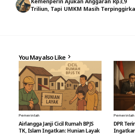
Kemenperin Ajukan Anggaran Rp3,9
Triliun, Tapi UMKM Masih Terpinggirk
You May also Like
Pemerintah
Pemerintah
Airlangga Janji Cicil Rumah BPJS
DPR Teri
TK, Islam Ingatkan: Hunian Layak
Ingatkan