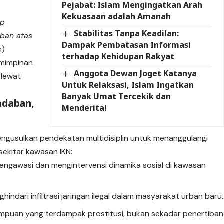
Pejabat: Islam Mengingatkan Arah
Kekuasaan adalah Amanah
ap
Stabilitas Tanpa Keadilan:
ban atas
Dampak Pembatasan Informasi
m)
terhadap Kehidupan Rakyat
emimpinan
Anggota Dewan Joget Katanya
i lewat
Untuk Relaksasi, Islam Ingatkan
Banyak Umat Tercekik dan
adaban,
Menderita!
engusulkan pendekatan multidisiplin untuk menanggulangi
sekitar kawasan IKN:
ngawasi dan mengintervensi dinamika sosial di kawasan
hindari infiltrasi jaringan ilegal dalam masyarakat urban baru.
rempuan yang terdampak prostitusi, bukan sekadar penertiban