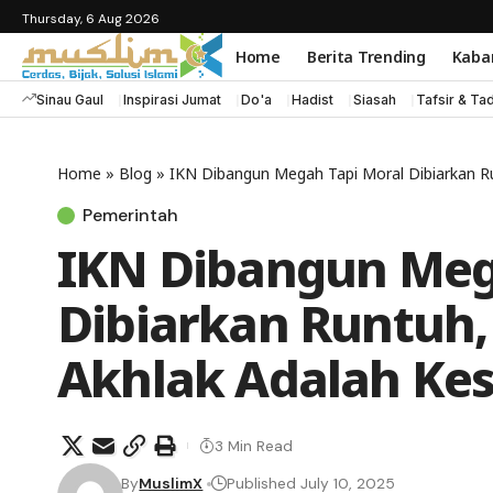
Thursday, 6 Aug 2026
Home
Berita Trending
Kaba
Sinau Gaul
Inspirasi Jumat
Do'a
Hadist
Siasah
Tafsir & Ta
Home
»
Blog
»
IKN Dibangun Megah Tapi Moral Dibiarkan R
Pemerintah
IKN Dibangun Meg
Dibiarkan Runtuh
Akhlak Adalah Kes
3 Min Read
By
MuslimX
Published July 10, 2025