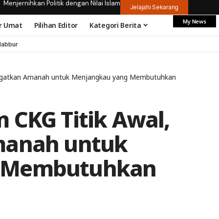
Menjernihkan Politik dengan Nilai Islam
Jelajahi Sekarang
My News
r Umat
Pilihan Editor
Kategori Berita
dabbur
Ingatkan Amanah untuk Menjangkau yang Membutuhkan
 CKG Titik Awal,
manah untuk
g Membutuhkan