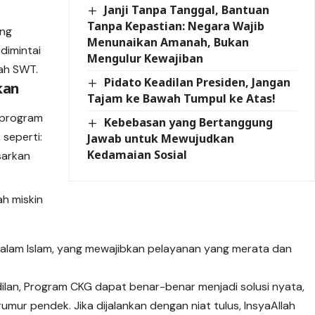
Janji Tanpa Tanggal, Bantuan
Tanpa Kepastian: Negara Wajib
ang
Menunaikan Amanah, Bukan
dimintai
Mengulur Kewajiban
ah SWT.
Pidato Keadilan Presiden, Jangan
kan
Tajam ke Bawah Tumpul ke Atas!
 program
Kebebasan yang Bertanggung
 seperti:
Jawab untuk Mewujudkan
Kedamaian Sosial
sarkan
ah miskin
dalam Islam, yang mewajibkan pelayanan yang merata dan
an, Program CKG dapat benar-benar menjadi solusi nyata,
mur pendek. Jika dijalankan dengan niat tulus, InsyaAllah