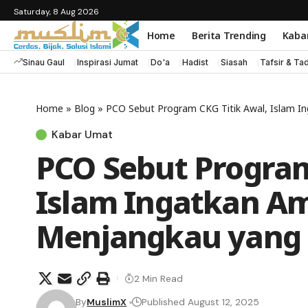
Saturday, 8 Aug 2026
Home
Berita Trending
Kaba
Sinau Gaul
Inspirasi Jumat
Do'a
Hadist
Siasah
Tafsir & Ta
Home
»
Blog
»
PCO Sebut Program CKG Titik Awal, Islam 
Kabar Umat
PCO Sebut Program
Islam Ingatkan A
Menjangkau yan
2 Min Read
By
MuslimX
Published August 12, 2025