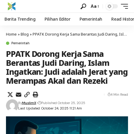
Aa
Berita Trending
Pilihan Editor
Pemerintah
Read Histo
Home
»
Blog
»
PPATK Dorong Kerja Sama Berantas Judi Daring, Islam Ingatkan: Judi adalah Jerat yang Merampas Akal dan Rezeki
Pemerintah
PPATK Dorong Kerja Sama
Berantas Judi Daring, Islam
Ingatkan: Judi adalah Jerat yang
Merampas Akal dan Rezeki
4 Min Read
By
MuslimX
Published October 25, 2025
Last Updated: October 24, 2025 11:21 Am