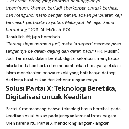
“Hai orang-orang yang beriman, sesungguhnya
(meminum) khamar, berjudi, (berkorban untuk) berhala,
dan mengundi nasib dengan panah, adalah perbuatan keji
termasuk perbuatan syaitan. Maka jauhilah agar kamu
beruntung.”
(QS. Al-Ma’idah: 90)
Rasulullah ﷺ juga bersabda:
“Barang siapa bermain judi, maka ia seperti mencelupkan
tangannya ke dalam daging dan darah babi.”
(HR. Muslim)
Judi, termasuk dalam bentuk digital sekalipun, menghapus
nilai keberkahan harta dan menumbuhkan budaya spekulasi.
Islam menekankan bahwa rezeki yang baik hanya datang
dari kerja halal, bukan dari keberuntungan maya.
Solusi Partai X: Teknologi Beretika,
Digitalisasi untuk Keadilan
Partai X memandang bahwa teknologi harus berpihak pada
keadilan sosial, bukan pada jaringan kriminal lintas negara.
Oleh karena itu, Partai X mendorong langkah-langkah